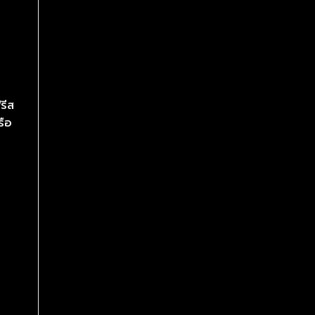
ถ
รีส
รือ