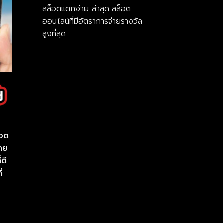
สล็อตแตกง่าย ล่าสุด สล็อต
ออนไลน์ที่มีอัตราการจ่ายรางวัล
สูงที่สุด
ยอด
มาย
่ดี
่