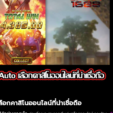
อกคาสิโนออนไลน์ที่น่าเชื่อถือ