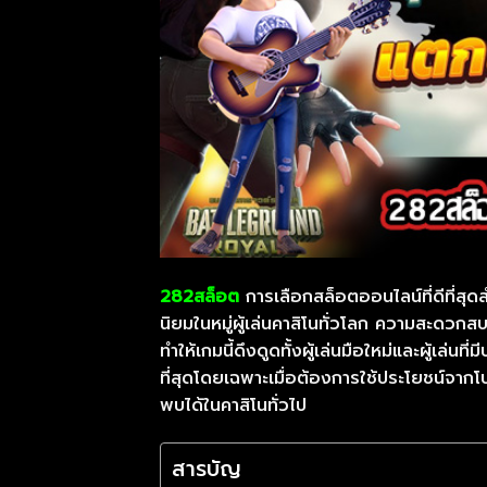
282สล็อต
การเลือกสล็อตออนไลน์ที่ดีที่สุด
นิยมในหมู่ผู้เล่นคาสิโนทั่วโลก ความสะดว
ทำให้เกมนี้ดึงดูดทั้งผู้เล่นมือใหม่และผู้เล่
ที่สุดโดยเฉพาะเมื่อต้องการใช้ประโยชน์จากโบน
พบได้ในคาสิโนทั่วไป
สารบัญ