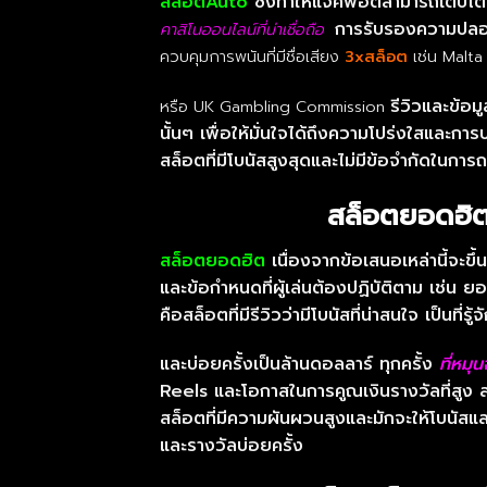
สล็อตAuto
ซึ่งทำให้แจ็คพอตสามารถเติบโ
การรับรองความปลอดภั
คาสิโนออนไลน์ที่น่าเชื่อถือ
ควบคุมการพนันที่มีชื่อเสียง
3xสล็อต
เช่น Malt
รีวิวและข้อมู
หรือ UK Gambling Commission
นั้นๆ เพื่อให้มั่นใจได้ถึงความโปร่งใสและการบ
สล็อตที่มีโบนัสสูงสุดและไม่มีข้อจำกัดในการถ
สล็อตยอดฮิต 
สล็อตยอดฮิต
เนื่องจากข้อเสนอเหล่านี้จะขึ
และข้อกำหนดที่ผู้เล่นต้องปฏิบัติตาม เช่น 
คือสล็อตที่มีรีวิวว่ามีโบนัสที่น่าสนใจ
เป็นที่ร
และบ่อยครั้งเป็นล้านดอลลาร์ ทุกครั้ง
ที่หมุน
Reels และโอกาสในการคูณเงินรางวัลที่สูง
ส
สล็อตที่มีความผันผวนสูงและมักจะให้โบนัสแล
และรางวัลบ่อยครั้ง