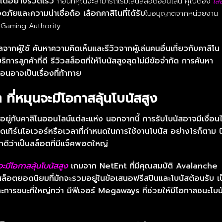
ตได้อย่างรวดเร็ว
ก่อนที่คุณจะสามารถเริ่มเล่นสล็อตออนไลน์ คุณต้อง
เลื
ยและความน่าเชื่อถือ เลือกคาสิโนที่ได้รับ
ใบอนุญาตจากหน่วยงาน
a Gaming Authority
ลจากผู้ใช้ ค้นหาความคิดเห็นและรีวิวจากผู้เล่นคนอื่นเกี่ยวกับคาสิโน
ริการลูกค้าที่ดี
รีวิวสล็อตที่ให้โบนัสสูงสุดไม่มีข้อจำกัด
การค้นหา
อนอาจเป็นเรื่องที่ท้าทาย
ที่หมุนจะมีโอกาสลุ้นโบนัสสูง
้นอยู่กับคาสิโนออนไลน์แต่ละแห่ง นอกจากนี้ การรับโบนัสอาจมีเงื่อน
ยอดเทิร์นโอเวอร์หรือเวลาที่กำหนดในการใช้งานโบนัส
อย่างไรก็ตาม นี
ู้จักดีว่าเป็นสล็อตที่มีแจ็คพอตใหญ่
จะมีโอกาสลุ้นโบนัสสูง
เกมจาก NetEnt ที่มีคุณสมบัติ Avalanche
ล็อตยอดนิยมที่มักจะรวมอยู่ในข้อเสนอฟรีสปินและโบนัสต้อนรับ
เป
ะการชนะที่ใหญ่กว่า
มีฟีเจอร์ Megaways ที่ช่วยให้มีโอกาสชนะโบน