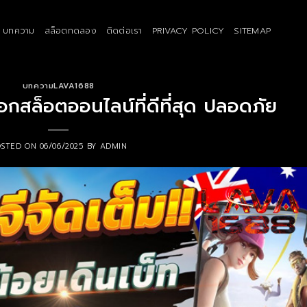
บทความ
สล็อตทดลอง
ติดต่อเรา
PRIVACY POLICY
SITEMAP
บทความLAVA1688
อกสล็อตออนไลน์ที่ดีที่สุด ปลอดภัย
OSTED ON
06/06/2025
BY
ADMIN