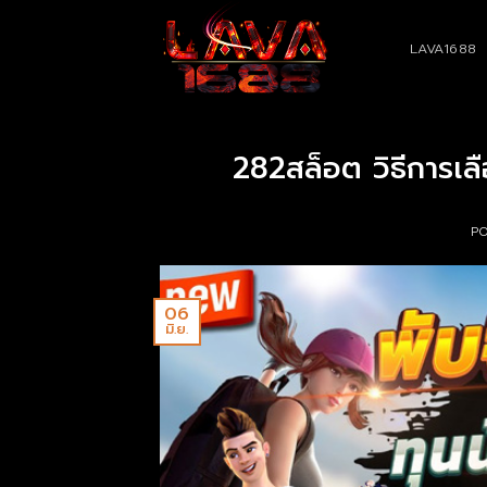
Skip
to
LAVA1688
content
282สล็อต วิธีการเลื
P
06
มิ.ย.