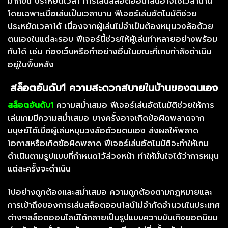
มากขึ้น
ประหยัดเวลา
การเล่นสล็อตออนไลน์อาจใช้เวลานาน
โดยเฉพาะเมื่อเล่นเป็นเวลานาน ฟีเจอร์เล่นอัตโนมัติช่วย
ประหยัดเวลาได้ เนื่องจากผู้เล่นไม่จำเป็นต้องหมุนวงล้อด้วย
ตนเองในแต่ละรอบ ฟีเจอร์นี้ช่วยให้ผู้เล่นทำหลายอย่างพร้อม
กันได้ เช่น ท่องเว็บหรือทำอย่างอื่นในขณะที่เกมกำลังดำเนิน
อยู่ในพื้นหลัง
สล็อตอันดับ1 ความสะดวกสบายในบ้านของตนเอง
สล็อตอันดับ1
ความสม่ำเสมอ
ฟีเจอร์เล่นอัตโนมัติช่วยให้การ
เล่นเกมมีความสม่ำเสมอ บางครั้งอาจเกิดข้อผิดพลาดจาก
มนุษย์ได้เมื่อผู้เล่นหมุนวงล้อด้วยตนเอง ส่งผลให้พลาด
โอกาสหรือเกิดข้อผิดพลาด ฟีเจอร์เล่นอัตโนมัติจะทำให้เกม
ดำเนินตามรูปแบบที่กำหนดไว้ล่วงหน้า ทำให้มั่นใจได้ว่าการหมุน
แต่ละครั้งจะดำเนิน
ไปอย่างถูกต้องและสม่ำเสมอ
ความถูกต้องตามกฎหมายและ
การเข้าถึงของการเล่นสล็อตออนไลน์ไม่จำกัดจำนวนในประเทศ
ต่างๆ
สล็อตออนไลน์ได้กลายเป็นรูปแบบความบันเทิงยอดนิยม