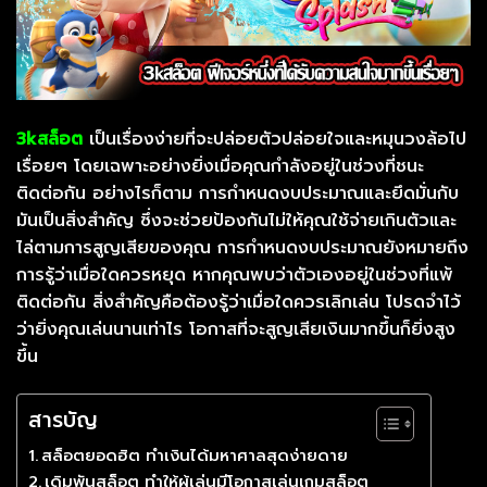
3kสล็อต
เป็นเรื่องง่ายที่จะปล่อยตัวปล่อยใจและหมุนวงล้อไป
เรื่อยๆ โดยเฉพาะอย่างยิ่งเมื่อคุณกำลังอยู่ในช่วงที่ชนะ
ติดต่อกัน อย่างไรก็ตาม การกำหนดงบประมาณและยึดมั่นกับ
มันเป็นสิ่งสำคัญ ซึ่งจะช่วยป้องกันไม่ให้คุณใช้จ่ายเกินตัวและ
ไล่ตามการสูญเสียของคุณ
การกำหนดงบประมาณยังหมายถึง
การรู้ว่าเมื่อใดควรหยุด หากคุณพบว่าตัวเองอยู่ในช่วงที่แพ้
ติดต่อกัน สิ่งสำคัญคือต้องรู้ว่าเมื่อใดควรเลิกเล่น โปรดจำไว้
ว่ายิ่งคุณเล่นนานเท่าไร โอกาสที่จะสูญเสียเงินมากขึ้นก็ยิ่งสูง
ขึ้น
สารบัญ
สล็อตยอดฮิต ทำเงินได้มหาศาลสุดง่ายดาย
เดิมพันสล็อต ทำให้ผู้เล่นมีโอกาสเล่นเกมสล็อต