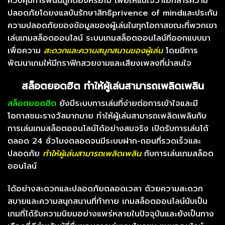
ควบคุมการพนันถูกต้องหรือไม่ เพื่อให้แน่ใจว่าเอกสารความ
ปลอดภัยโดยงแลบันรักษาสิทธิprivence of mindและประกัน
ความปลอดภัยของข้อมูลของผู้เล่นในทุกโอกาสขณะที่พวกเขา
เล่นเกมสล็อตออนไลน์
ระบบเกมสล็อตออนไลน์ที่ออกแบบมา
เพื่อความ
สะดวก
และความสนุกสนานของผู้เล่น
โดยมีการ
พัฒนาเกมให้มีกราฟิกสวยงาม
และเสียงเพลงที่น่าสนใจ
สล็อตยอดฮิต ทำให้ผู้เล่นสามารถเพลิดเพลิน
สล็อตยอดฮิต
ยังมีระบบการเล่นที่ง่ายต่อการเข้าใจและมี
โอกาสชนะรางวัลมากมาย ทำให้ผู้เล่นสามารถเพลิดเพลินกับ
การเล่นเกมสล็อตออนไลน์ได้อย่างสมจริง
เปิดรับการเล่นได้
ตลอด 24 ชั่วโมงตลอดจนมีระบบฝาก-ถอนที่รวดเร็วและ
ปลอดภัย
ทำให้ผู้เล่นสามารถเพลิดเพลิน
กับการเล่นเกมสล็อต
ออนไลน์
ได้อย่างสะดวกและปลอดภัยตลอดเวลา ด้วยความสะดวก
สบายและความสนุกสนานที่ท้าทาย เกมสล็อตออนไลน์นับเป็น
เกมที่ได้รับความนิยมอย่างแพร่หลายในปัจจุบันและยังเป็นทาง