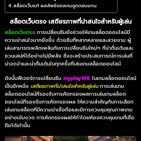
สล็อตเว็บแท้ ผลลัพธ์ของเกมถูกตอบแทน
สล็อตเว็บตรง เสถียรภาพที่น่าสนใจสำหรับผู้เล่น
สล็อตเว็บตรง
การเปลี่ยนธีมยังช่วยให้เกมสล็อตออนไลน์มี
ความน่าสนใจมากยิ่งขึ้น ด้วยธีมที่หลากหลายและสวยงาม ผู้
เล่นสามารถเพลิดเพลินกับการเปลี่ยนธีมใหม่ๆ ที่น่าตื่นเต้นและ
ชวนเสน่ห์ได้อย่างไม่มีพลัง ซึ่งจะสร้างประสบการณ์การเล่นที่
น่าจดจำและน่าตื่นเต้นในทุกครั้งที่เล่นเกมสล็อตออนไลน์
ดังนั้นฟีเจอร์การเปลี่ยนธีม
myplay168
ในเกมสล็อตออนไลน์
เป็นอีกหนึ่ง
เสถียรภาพที่น่าสนใจสำหรับผู้เล่น
การเล่นเกม
สล็อตออนไลน์ที่รองรับการคัดกรองผล
การเล่นเกมสล็อต
ออนไลน์ที่รองรับการคัดกรองผล ให้ความสำคัญกับการเลือก
เล่นเกมสล็อตที่มีความน่าเชื่อถือและมีการควบคุมคุณภาพเกม
อย่างเข้มงวด การคัดกรองผลให้ทำโดยห้องควบคุมเกมที่เชื่อ
ถือได้เท่านั้น