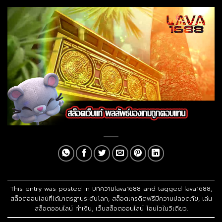
This entry was posted in
บทความlava1688
and tagged
lava1688
,
สล็อตออนไลน์ที่ได้มาตรฐานระดับโลก
,
สล็อตเครดิตฟรีมีความปลอดภัย
,
เล่น
สล็อตออนไลน์ ทำเงิน
,
เว็บสล็อตออนไลน์ โอนไวในวิเดียว
.