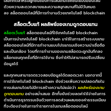
เลือกที่ดีสำหรับผู้ที่ชื่นชอบการเล่นเกมโชคชนะแบบออนไลน์
ด้วยความสะดวกสบายและความสนุกสนานที่ไม่มีวันหมด
ลง
สล็อตออนไลน์ที่มีการทำงานด้วยเทคโนโลยี blockchain
สล็อตเว็บแท้ ผลลัพธ์ของเกมถูกตอบแทน
สล็อตเว็บแท้
สล็อตออนไลน์ที่ใช้เทคโนโลยี blockchain
เป็นการนำเทคโนโลยี blockchain มาใช้ในการสร้างระบบเกม
สล็อตออนไลน์ที่มีการทำงานแบบโปรแกรมเชิงความน่าเชื่อถือ
และเป็นกล้อง โดยที่การทำงานของเกมสล็อตจะถูกบันทึกลง
บล็อกเชนทุกครั้งที่มีการใช้งาน ซึ่งทำให้ไม่สามารถปรับเปลี่ยน
ข้อมูลได้
และทุกคนสามารถตรวจสอบข้อมูลได้ตลอดเวลา นอกจากนี้
การใช้เทคโนโลยี blockchain ยังช่วยเพิ่มความปลอดภัยใน
การเล่นเกมโดยไม่มีการสร้างความไม่แน่อว่า
ผลลัพธ์ของเกม
ถูกตอบแทน
อย่างสม่ำเสมอ อีกทั้งยังช่วยลดค่าใช้จ่ายในการ
ดำเนินการธุรกรรมเงินด้วยการลดส่วนผสมของค่าธรรมเนียม
ที่จะต้องจ่ายในการทำรายการในเกมสล็อตออนไลน์