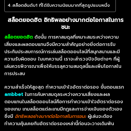
สล็อตอันดับ1 ที่ได้รับความนิยมมากที่สุดรูปแบบหนึ่ง
สล็อตยอดฮิต อิทธิพลอย่างมากต่อโอกาสในการ
ชนะ
สล็อตยอดฮิต
ดังนั้น การหาสมดุลที่เหมาะสมระหว่างความ
เสี่ยงและผลตอบแทนจึงมีความสำคัญอย่างยิ่งต่อการรับ
ประกันประสบการณ์การเล่นสล็อตออนไลน์ที่สนุกสนานและมี
ความรับผิดชอบ ในบทความนี้ เราจะสำรวจปัจจัยต่างๆ ที่ผู้
เล่นควรพิจารณาเพื่อให้บรรลุความสมดุลนี้และเพิ่มโอกาสใน
การประสบ
ความสำเร็จให้สูงสุด
ทำความเข้าใจอัตราต่อรอง
ขั้นตอนแรก
ambbet
ในการค้นหาสมดุลระหว่างความเสี่ยงและผล
ตอบแทนในสล็อตออนไลน์คือการทำความเข้าใจอัตราต่อรอง
ของเกม เกมสล็อตแต่ละเกมมีกฎและการจ่ายเงินของตัวเอง
ซึ่งมี
อิทธิพลอย่างมากต่อโอกาสในการชนะ
ผู้เล่นจะต้อง
ทำความคุ้นเคยกับอัตราต่อรองเหล่านี้ก่อนจะวางเดิมพัน