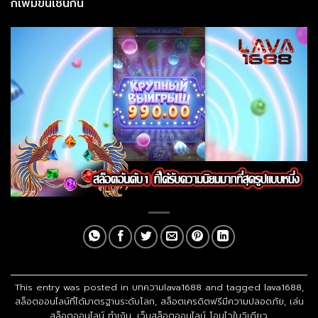
ก็เพิ่มขึ้นเช่นกัน
This entry was posted in
บทความlava1688
and tagged
lava1688
,
สล็อตออนไลน์ที่ได้มาตรฐานระดับโลก
,
สล็อตเครดิตฟรีมีความปลอดภัย
,
เล่น
สล็อตออนไลน์ ทำเงิน
,
เว็บสล็อตออนไลน์ โอนไวในวิเดียว
.