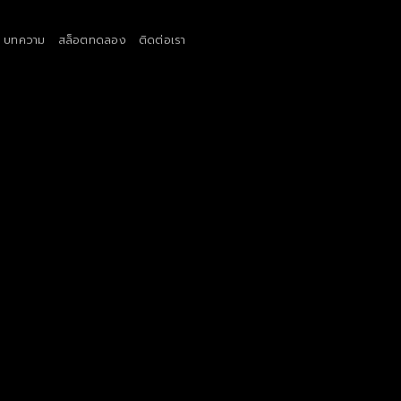
บทความ
สล็อตทดลอง
ติดต่อเรา