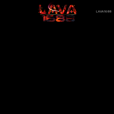
Skip
to
LAVA1688
content