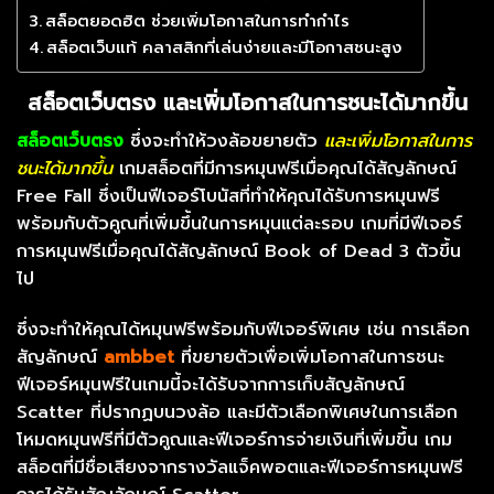
สล็อตยอดฮิต ช่วยเพิ่มโอกาสในการทำกำไร
สล็อตเว็บแท้ คลาสสิกที่เล่นง่ายและมีโอกาสชนะสูง
สล็อตเว็บตรง และเพิ่มโอกาสในการชนะได้มากขึ้น
สล็อตเว็บตรง
ซึ่งจะทำให้วงล้อขยายตัว
และเพิ่มโอกาสในการ
ชนะได้มากขึ้น
เกมสล็อตที่มีการหมุนฟรีเมื่อคุณได้สัญลักษณ์
Free Fall ซึ่งเป็นฟีเจอร์โบนัสที่ทำให้คุณได้รับการหมุนฟรี
พร้อมกับตัวคูณที่เพิ่มขึ้นในการหมุนแต่ละรอบ
เกมที่มีฟีเจอร์
การหมุนฟรีเมื่อคุณได้สัญลักษณ์ Book of Dead 3 ตัวขึ้น
ไป
ซึ่งจะทำให้คุณได้หมุนฟรีพร้อมกับฟีเจอร์พิเศษ เช่น การเลือก
สัญลักษณ์
ambbet
ที่ขยายตัวเพื่อเพิ่มโอกาสในการชนะ
ฟีเจอร์หมุนฟรีในเกมนี้จะได้รับจากการเก็บสัญลักษณ์
Scatter ที่ปรากฏบนวงล้อ และมีตัวเลือกพิเศษในการเลือก
โหมดหมุนฟรีที่มีตัวคูณและฟีเจอร์การจ่ายเงินที่เพิ่มขึ้น
เกม
สล็อตที่มีชื่อเสียงจากรางวัลแจ็คพอตและฟีเจอร์การหมุนฟรี