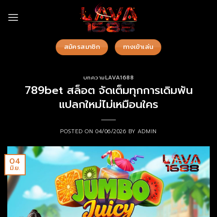
Skip
to
content
สมัครสมาชิก
ทางเข้าเล่น
บทความLAVA1688
789bet สล็อต จัดเต็มทุกการเดิมพัน
แปลกใหม่ไม่เหมือนใคร
POSTED ON
04/06/2026
BY
ADMIN
04
มิ.ย.