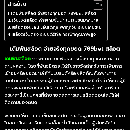
สารบัญ
เดิมพันสล็อต จ่ายจริงทุกยอด 789bet สล็อต
เว็บไซต์สล็อต ค่ายเกมชั้นนำ โปรโมชั่นมากมาย
สล็อตออนไลน์ เล่นได้ทุกเพศทุกวัย ระบบเกมใหม่
สล็อตเว็บตรง ระบบดิจิทัล กราฟิกคุณภาพสูง
เดิมพันสล็อต จ่ายจริงทุกยอด 789bet สล็อต
เดิมพันสล็อต
การตลาดแบบพันธมิตรเป็นกลยุทธ์การตลาด
ตามผลงาน โดยที่พันธมิตรจะได้รับรางวัลสำหรับการเพิ่มการ
เข้าชมหรือยอดขายให้กับแบรนด์หรือผลิตภัณฑ์เฉพาะ
การ
เติบโตของวัฒนธรรมผู้มีอิทธิพลและโซเชียลมีเดียทำให้เกิดผู้มี
อิทธิพลสายพันธุ์ใหม่ที่เรียกว่า “สตรีมเมอร์สล็อต” สตรีมเม
อร์เหล่านี้เป็นบุคคลที่ถ่ายทอดสดการเล่นสล็อตออนไลน์ให้ผู้
ติดตามของตนดู
พวกเขาให้ความคิดเห็นสดและโต้ตอบกับผู้ติดตามของพวกเขา
ในขณะที่เล่นสตรีมเมอร์สล็อตกำลังกลายเป็นผู้เล่นหลักใน