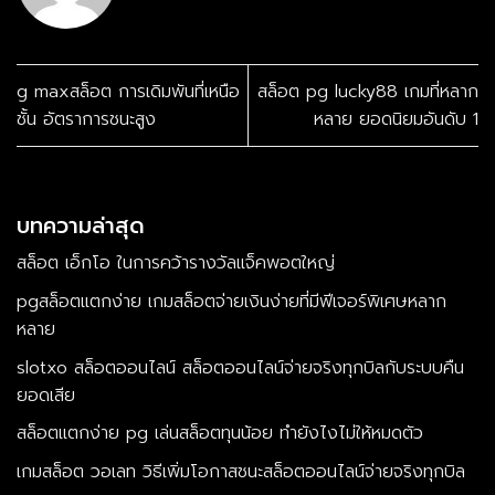
g maxสล็อต การเดิมพันที่เหนือ
สล็อต pg lucky88 เกมที่หลาก
ชั้น อัตราการชนะสูง
หลาย ยอดนิยมอันดับ 1
บทความล่าสุด
สล็อต เอ็กโอ ในการคว้ารางวัลแจ็คพอตใหญ่
pgสล็อตแตกง่าย เกมสล็อตจ่ายเงินง่ายที่มีฟีเจอร์พิเศษหลาก
หลาย
slotxo สล็อตออนไลน์ สล็อตออนไลน์จ่ายจริงทุกบิลกับระบบคืน
ยอดเสีย
สล็อตแตกง่าย pg เล่นสล็อตทุนน้อย ทำยังไงไม่ให้หมดตัว
เกมสล็อต วอเลท วิธีเพิ่มโอกาสชนะสล็อตออนไลน์จ่ายจริงทุกบิล