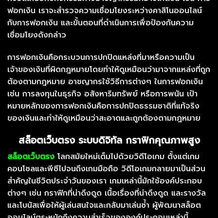
ฟอกเงิน เราจะสำรวจความเชื่อมโยงระหว่างคาสิโนออนไลน์
กับการฟอกเงิน และขั้นตอนที่ดำเนินการเพื่อป้องกันความ
เชื่อมโยงดังกล่าว
การฟอกเงินคือกระบวนการปกปิดแหล่งที่มาหรือความเป็น
เจ้าของเงินที่ผิดกฎหมายโดยทำให้ดูเหมือนว่ามาจากแหล่งที่ถูก
ต้องตามกฎหมาย อาชญากรใช้วิธีการต่างๆ ในการฟอกเงิน
เช่น การลงทุนในธุรกิจ อสังหาริมทรัพย์ หรือการพนัน เป้า
หมายหลักของการฟอกเงินคือการปกปิดธรรมชาติที่แท้จริง
ของเงินและทำให้ดูเหมือนว่าสะอาดและถูกต้องตามกฎหมาย
สล็อตเว็บตรง ระบบดิจิทัล กราฟิกคุณภาพสูง
สล็อตเว็บตรง
โลกสมัยใหม่เต็มไปด้วยวิดีโอเกม ตั้งแต่เกม
คอนโซลและพีซีไปจนถึงเกมมือถือ วิดีโอเกมกลายมาเป็นส่วน
สำคัญในชีวิตประจำวันของเรา เกมเหล่านี้มักใช้องค์ประกอบ
ต่างๆ เช่น กราฟิกที่น่าดึงดูด เนื้อเรื่องที่น่าดึงดูด และรางวัล
และโบนัสเพื่อให้ผู้เล่นสนใจและกลับมาเล่นซ้ำ ผู้พัฒนาสล็อต
ออนไลน์ตระหนักถึงความสำเร็จขององค์ประกอบเหล่านี้