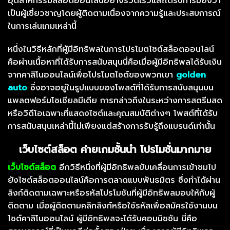
อุตสาหกรรมสล็อตออนไลน์อย่างรวดเร็วและได้รับการมองว่า
เป็นผู้เชี่ยวชาญโดยผู้ติดตามเนื่องจากความรู้และประสบการณ์
ในการเล่นเกมเหล่านี้
หนึ่งในวิธีหลักที่ผู้มีอิทธิพลในการโปรโมตไซต์สล็อตออนไลน์
คือผ่านเนื้อหาที่ได้รับการสนับสนุนนี่คือเมื่อผู้มีอิทธิพลได้รับเงิน
จากคาสิโนออนไลน์เพื่อโปรโมตไซต์ของพวกเขา
golden
auto
ซึ่งอาจอยู่ในรูปแบบของโพสต์ที่ได้รับการสนับสนุนบน
แพลตฟอร์มโซเชียลมีเดีย การกล่าวถึงในระหว่างการสตรีมสด
หรือวิดีโอเฉพาะที่แสดงไซต์และคุณสมบัติต่างๆ โพสต์ที่ได้รับ
การสนับสนุนเหล่านี้ไม่เพียงแต่สร้างการรับรู้ถึงแบรนด์เท่านั้น
เว็บไซต์สล็อต ค่ายเกมชั้นนำ โปรโมชั่นมากมาย
เว็บไซต์สล็อต
อีกวิธีหนึ่งที่ผู้มีอิทธิพลขับเคลื่อนการเข้าชมไป
ยังไซต์สล็อตออนไลน์คือการตลาดแบบพันธมิตร ซึ่งทำได้ผ่าน
ลิงก์ติดตามเฉพาะหรือรหัสโปรโมชันที่ผู้มีอิทธิพลมอบให้กับผู้
ติดตาม เมื่อผู้ติดตามคลิกลิงก์หรือใช้รหัสเพื่อสมัครใช้งานบน
ไซต์คาสิโนออนไลน์ ผู้มีอิทธิพลจะได้รับคอมมิชชัน นี่คือ