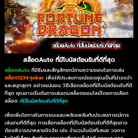
สล็อตAuto ที่มีโบนัสต้อนรับที่ดีที่สุด
สล็อตAuto
ที่มีธีมและสัญลักษณ์ตามความชอบในการเล่น
สล็อต1234+joker
เพื่อให้ประสบการณ์ของคุณเป็นที่น่าจดจำ
และสนุกสุดๆ อย่างแน่นอน
วิธีเลือกสล็อตที่มีโบนัสต้อนรับที่ดี
ที่สุด
คุณอาจเริ่มต้นการเล่นเกมสล็อตออนไลน์โดยการเลือก
สล็อต
ที่มีโบนัสต้อนรับที่ดีที่สุด
เพื่อเพิ่มโอกาสในการชนะและเพลิดเพลินกับประสบการณ์การ
เล่นเกมที่ดีที่สุด การเลือกสล็อตที่มีโบนัสต้อนรับที่ดีที่สุดอาจ
ต้องพิจารณาหลายปัจจัย เช่น จำนวนโบนัสที่เสนอ วงการ