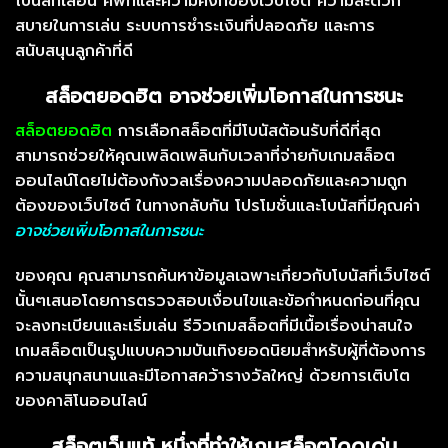
โบนัสที่เลื่อน ศัพท์และความคงที่ของเว็บไซต์ ความสะดวก
สบายในการเล่น ระบบการชำระเงินที่ปลอดภัย และการ
สนับสนุนลูกค้าที่ดี
สล็อตยอดฮิต อาจช่วยเพิ่มโอกาสในการชนะ
สล็อตยอดฮิต
การเลือกสล็อตที่มีโบนัสต้อนรับที่ดีที่สุด
สามารถช่วยให้คุณเพลิดเพลินกับเวลาที่จ่ายกับเกมสล็อต
ออนไลน์โดยไม่ต้องกังวลเรื่องความปลอดภัยและความถูก
ต้องของเว็บไซต์ ในทางกลับกัน โปรโมชั่นและโบนัสที่มีคุณค่า
อาจช่วยเพิ่มโอกาสในการชนะ
ของคุณ คุณสามารถค้นหาข้อมูลเฉพาะเกี่ยวกับโบนัสที่เว็บไซต์
นั้นๆเสนอโดยการตรวจสอบเงื่อนไขและข้อกำหนดก่อนที่คุณ
จะลงทะเบียนและเริ่มเล่น
รีวิวเกมสล็อตที่มีเนื้อเรื่องน่าสนใจ
เกมสล็อตเป็นรูปแบบความบันเทิงยอดนิยมสำหรับผู้ที่ต้องการ
ความสนุกสนานและมีโอกาสคว้ารางวัลใหญ่ ด้วยการเติบโต
ของคาสิโนออนไลน์
สล็อตเว็บแท้ หนึ่งที่ทำให้เกมสล็อตโดดเด่น