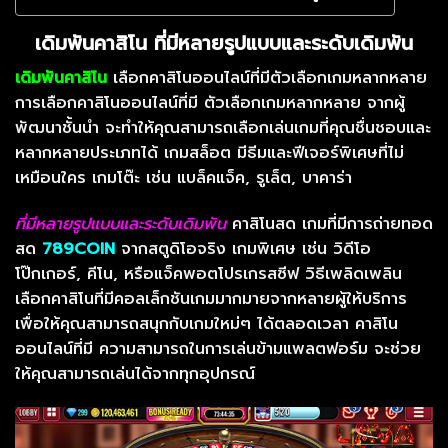
เดิมพันคาสิโน ที่มีหลายรูปแบบและระดับเดิมพัน
เดิมพันคาสิโน
เลือกคาสิโนออนไลน์ที่มีตัวเลือกเกมหลากหลาย
การเลือกคาสิโนออนไลน์ที่มี ตัวเลือกเกมหลากหลาย จากผู้
พัฒนาชั้นนำ จะทำให้คุณสามารถเลือกเล่นเกมที่คุณชื่นชอบและ
หลากหลายประเภทได้
เกมสล็อต มีธีมและฟีเจอร์พิเศษที่ไม่
เหมือนใคร
เกมโต๊ะ เช่น แบล็คแจ็ค, รูเล็ต, บาคาร่า
ที่มีหลายรูปแบบและระดับเดิมพัน
คาสิโนสด เกมที่มีการถ่ายทอด
สด
789COIN
จากสตูดิโอจริง
เกมพิเศษ เช่น วิดีโอ
โป๊กเกอร์, คีโน, หรือแจ็คพอตโปรเกรสซีฟ
วิธีเพลิดเพลิน
เลือกคาสิโนที่มีคอลเล็กชันเกมมากมายจากหลายผู้ให้บริการ
เพื่อให้คุณสามารถสนุกกับเกมใหม่ๆ ได้ตลอดเวลา
คาสิโน
ออนไลน์ที่มี ความสามารถในการเล่นข้ามแพลตฟอร์ม จะช่วย
ให้คุณสามารถเล่นได้จากทุกอุปกรณ์