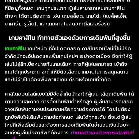
โอกาสให้ผู้เล่นสามารถเลือกเกมจาก คอลเลกชันที่หลากหลาย
ที่มีอยู่ทั้งหมด:
เกมทุกประเภท ผู้เล่นสามารถเล่นเกมคาสิโน
ต่างๆ ได้ตามต้องการ เช่น เกมสล็อต, เกมโต๊ะ (แบล็คแจ็ค,
บาคาร่า, รูเล็ต), และเกมคาสิโนสดจากดีลเลอร์จริง
เกมคาสิโน ท้าทายตัวเองด้วยการเดิมพันที่สูงขึ้น
เกมคาสิโน
เกมใหม่ๆ ที่อัปเดตตลอด คาสิโนออนไลน์ที่ไม่มีขีด
จำกัดมักจะอัปเดตและเพิ่มเกมใหม่ๆ อย่างต่อเนื่อง ซึ่งทำให้ผู้
เล่นไม่รู้สึกเบื่อหน่ายกับเกมเดิมๆ
การที่ผู้เล่นสามารถ เข้าถึง
เกมได้ทุกประเภท จะทำให้มีตัวเลือกมากมายในการสนุกสนาน
และไม่จำเป็นต้องพึ่งพาแค่เกมเดียวหรือเกมที่จำกัด
คาสิโนออนไลน์แบบไม่มีขีดจำกัดมักจะให้ผู้เล่น เลือกเดิมพัน ได้
ตามความสะดวก
การตั้งเดิมพันต่ำหรือสูง ผู้เล่นสามารถเลือก
วางเดิมพันตามงบประมาณหรือความต้องการได้ โดยไม่ต้อง
ถูกบังคับให้เดิมพันตามข้อกำหนด
เล่นได้ทุกระดับ ตั้งแต่ผู้เล่น
ใหม่ที่เพิ่งเริ่มต้นและต้องการลองเดิมพันในจำนวนเงินน้อยๆ
จนถึงผู้เล่นมืออาชีพที่ต้องการ
ท้าทายตัวเองด้วยการเดิมพันที่