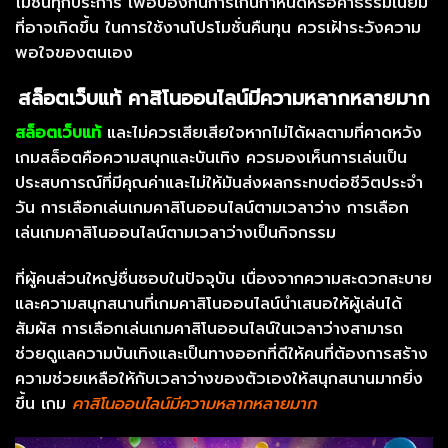
โมชั่นทุกประการ เพื่อป้องกันการเกินกำหนดหรือค่าธรรมเนียม
ที่อาจเกิดขึ้น
ในการใช้งานโปรโมชั่นคืนทุน ควรเฝ้าระวังความ
พอใจของตนเอง
สล็อตเว็บแท้ คาสิโนออนไลน์มีความหลากหลายมาก
สล็อตเว็บแท้
และไม่ควรเสียเสียใจหากไม่ได้ผลตามที่คาดหวัง
เกมสล็อตคือความสนุกและบันเทิง ควรมองเห็นการเล่นเป็น
ประสบการณ์ที่มีคุณค่าและไม่ให้มันส่งผลกระทบต่อชีวิตประจำ
วัน
การเลือกเล่นเกมคาสิโนออนไลน์ตามเวลาว่าง
การเลือก
เล่นเกมคาสิโนออนไลน์ตามเวลาว่างเป็นกิจกรรม
ที่ผู้คนส่วนใหญ่ชื่นชอบในปัจจุบัน เนื่องจากความสะดวกสะบาย
และความสนุกสนานที่เกมคาสิโนออนไลน์นำเสนอให้ผู้เล่นได้
สัมผัส การเลือกเล่นเกมคาสิโนออนไลน์ในเวลาว่างสามารถ
ช่วยดูแลความบันเทิงและเป็นทางออกที่ดีให้คนที่ต้องการสร้าง
ความช่วยเหลือให้กับเวลาว่างของตัวเองให้สนุกสนานมากยิ่ง
ขึ้น เกม
คาสิโนออนไลน์มีความหลากหลายมาก