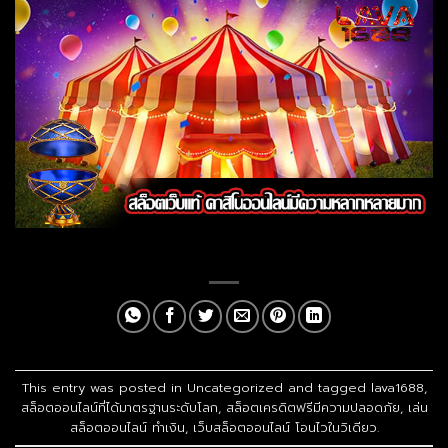
This entry was posted in
Uncategorized
and tagged
lava1688
,
สล็อตออนไลน์ที่ได้มาตรฐานระดับโลก
,
สล็อตเครดิตฟรีมีความปลอดภัย
,
เล่น
สล็อตออนไลน์ ทำเงิน
,
เว็บสล็อตออนไลน์ โอนไวในวิเดียว
.