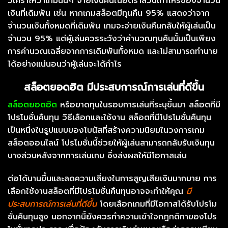
วิเคราะห์ว่าเกมนั้นๆ จ่ายเงินคืนในอัตราส่วนเท่าไหร่ของจำนวน
เงินที่เดิมพัน เช่น หากเกมสล็อตมีทุนคืน 95% แสดงว่าจาก
จำนวนเงินทั้งหมดที่เดิมพัน เกมจะจ่ายเงินคืนกลับให้ผู้เล่นเป็น
จำนวน 95% แต่ผู้เล่นควรระวังว่าคำนวณทุนคืนนั้นเป็นเพียง
การคำนวณเฉลี่ยจากการเดิมพันทั้งหมด และไม่สามารถทำนาย
ได้อย่างแน่นอนว่าผู้เล่นจะได้กำไร
สล็อตยอดฮิต มีประสบการณ์การเล่นที่ดีขึ้น
สล็อตยอดฮิต
หรือขาดทุนในรอบการเล่นที่ระบุขึ้นมา
สล็อตที่มี
โปรโมชั่นคืนทุน วิธีเลือกและใช้งาน
สล็อตที่มีโปรโมชั่นคืนทุน
เป็นหนึ่งในรูปแบบของโบนัสที่สร้างความนิยมในวงการเกม
สล็อตออนไลน์ โปรโมชั่นนี้ช่วยให้ผู้เล่นสามารถกลับรับเงินทุน
บางส่วนหลังจากการเล่นเกม ซึ่งส่งผลให้มีโอกาสเล่น
ต่อได้นานขึ้นและลดความเสี่ยงในการสูญเสียเงินมากมาย
การ
เลือกใช้งานสล็อตที่มีโปรโมชั่นคืนทุนอาจจะทำให้คุณ
มี
ประสบการณ์การเล่นที่ดีขึ้น
โดยเลือกเกมที่มีโอกาสได้รับโปรโม
ชั่นคืนทุนสูง นอกจากนี้ยังควรทำความเข้าใจกฎกติกาของโปร