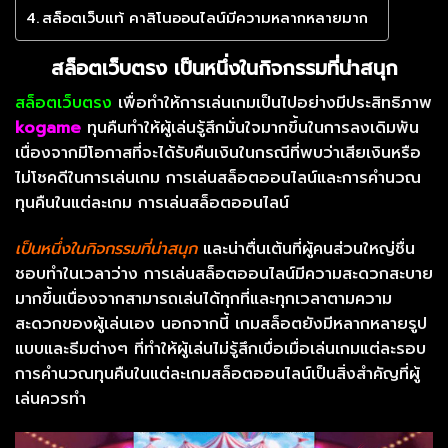
สล็อตเว็บแท้ คาสิโนออนไลน์มีความหลากหลายมาก
สล็อตเว็บตรง เป็นหนึ่งในกิจกรรมที่น่าสนุก
สล็อตเว็บตรง
เพื่อทำให้การเล่นเกมเป็นไปอย่างมีประสิทธิภาพ
kogame
ทุนคืนทำให้ผู้เล่นรู้สึกมั่นใจมากขึ้นในการลงเดิมพัน
เนื่องจากมีโอกาสที่จะได้รับคืนเงินในกรณีที่พบว่าเสียเงินหรือ
ไม่โชคดีในการเล่นเกม
การเล่นสล็อตออนไลน์และการคำนวณ
ทุนคืนในแต่ละเกม
การเล่นสล็อตออนไลน์
เป็นหนึ่งในกิจกรรมที่น่าสนุก
และน่าตื่นเต้นที่ผู้คนส่วนใหญ่ชื่น
ชอบทำในเวลาว่าง การเล่นสล็อตออนไลน์มีความสะดวกสะบาย
มากขึ้นเนื่องจากสามารถเล่นได้ทุกที่และทุกเวลาตามความ
สะดวกของผู้เล่นเอง นอกจากนี้ เกมสล็อตยังมีหลากหลายรูป
แบบและธีมต่างๆ ที่ทำให้ผู้เล่นไม่รู้สึกเบื่อเมื่อเล่นเกมแต่ละรอบ
การคำนวณทุนคืนในแต่ละเกมสล็อตออนไลน์เป็นสิ่งสำคัญที่ผู้
เล่นควรทำ