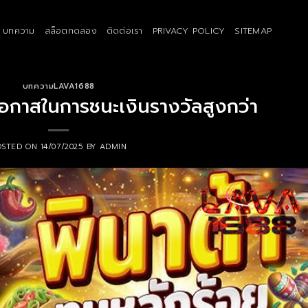
บทความ
สล็อตทดลอง
ติดต่อเรา
PRIVACY POLICY
SITEMAP
บทความLAVA1688
อกาสในการชนะเงินรางวัลสูงกว่า
OSTED ON
14/07/2025
BY
ADMIN