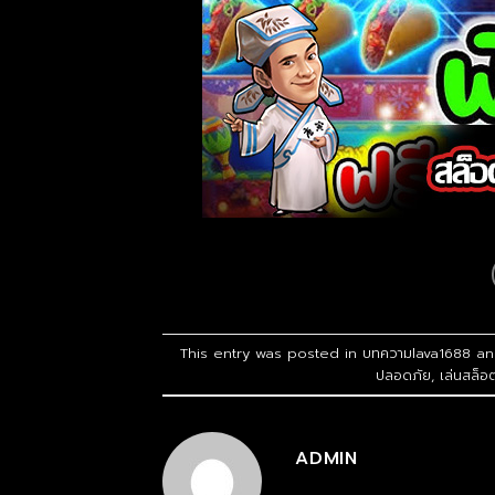
This entry was posted in
บทความlava1688
an
ปลอดภัย
,
เล่นสล็อ
ADMIN