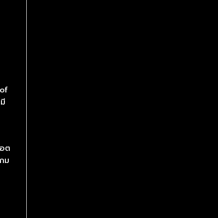
 of
มี
็อต
เกม