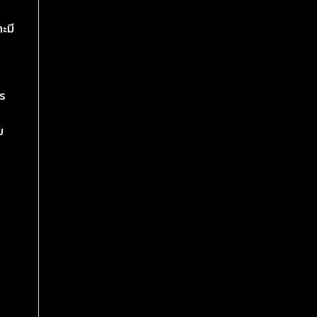
ะมี
าร
ม