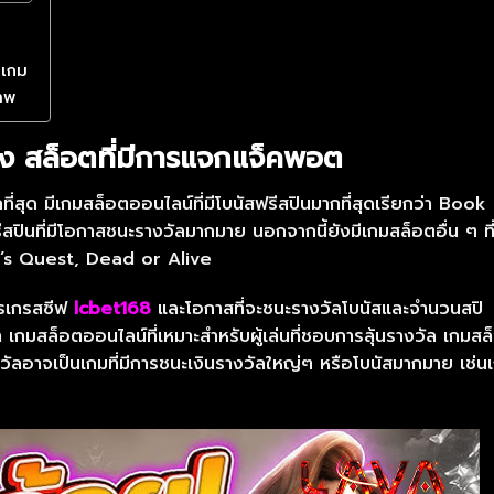
นเกม
าพ
ง สล็อตที่มีการแจกแจ็คพอต
ที่สุด
มีเกมสล็อตออนไลน์ที่มีโบนัสฟรีสปินมากที่สุดเรียกว่า Book
สปินที่มีโอกาสชนะรางวัลมากมาย นอกจากนี้ยังมีเกมสล็อตอื่น ๆ ที่
o’s Quest, Dead or Alive
รเกรสซีฟ
lcbet168
และโอกาสที่จะชนะรางวัลโบนัสและจำนวนสปิ
่า
เกมสล็อตออนไลน์ที่เหมาะสำหรับผู้เล่นที่ชอบการลุ้นรางวัล
เกมสล
รางวัลอาจเป็นเกมที่มีการชนะเงินรางวัลใหญ่ๆ หรือโบนัสมากมาย เช่น