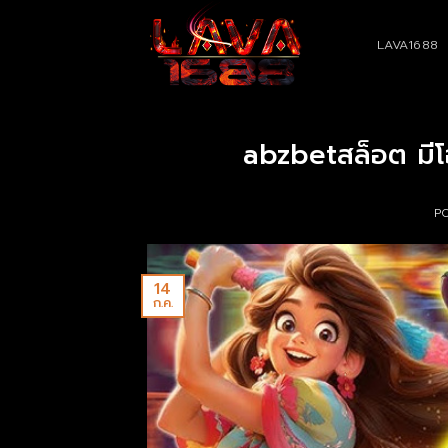
Skip
to
LAVA1688
content
abzbetสล็อต มีโ
P
14
ก.ค.