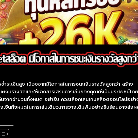
ารชำระเงินสูง เนื่องจากมีโอกาสในการชนะเงินรางวัลสูงกว่า
สร้าง
เงินรางวัลและให้เอกสารเสริมการเล่นของคุณให้เป็นประโยชน์โด
่เกินจากจำนวนทั้งหมด
อย่ารีบ ควรเลือกเล่นเกมสล็อตออนไลน์อย่าง
งเงินทั้งหมดในการเล่นเดียว.การวางเดิมพันอย่างรีบร้อนอาจส่งผล