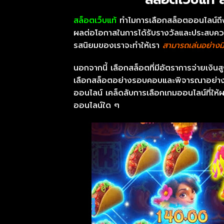
สล็อตเว็บแท้
ทำไมการเลือกสล็อตออนไลน์ถึ
ผลต่อโอกาสในการได้รับรางวัลและประสบควา
รสนิยมของเราจะทำให้เรา
สามารถเล่นอย่างม
นอกจากนี้ เลือกสล็อตที่มีอัตราการจ่ายเงิ
เลือกสล็อตอย่างรอบคอบและพิจารณาอย่างร
ออนไลน์
เคล็ดลับการเลือกเกมออนไลน์ที่ใ
ออนไลน์ใด ๆ