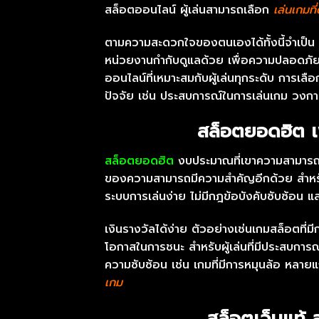
สล็อตออนไลน์ ผู้เล่นสามารถเลือก
เล่นเกมที
ตามความสะดวกใจของตนเองได้ทั้งนี้จำเป็น
หน่วยงานกำกับดูแลด้วย เพื่อความปลอดภั
ออนไลน์ที่เหมาะสมกับผู้เล่นทุกระดับ
การเลือ
ปัจจัย เช่น ประสบการณ์ในการเล่นเกม วง
สล็อตยอดฮิต เพ
สล็อตยอดฮิต
งบประมาณที่เขาความสามารถใน
ของความสามารถมีความสำคัญอีกด้วย
สำหร
ระบบการเล่นง่าย ไม่มีกฎข้อบังคับซับซ้อน แ
เงินรางวัลได้ง่าย ตัวอย่างเช่นเกมสล็อตที่มี
โอกาสในการชนะ
สำหรับผู้เล่นที่มีประสบกา
ความซับซ้อน เช่น เกมที่มีการหมุนล้อ หลา
เกม
สล็อตเว็บแท้ 