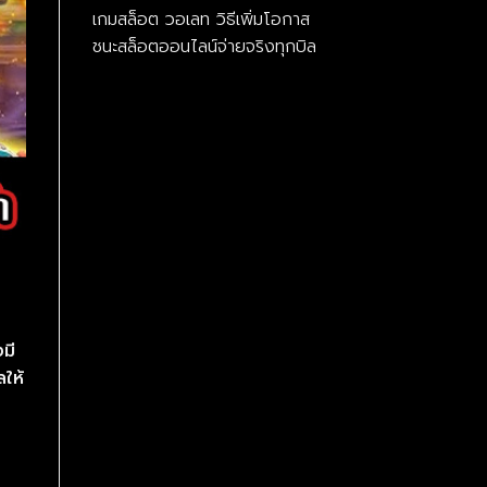
เกมสล็อต วอเลท วิธีเพิ่มโอกาส
ชนะสล็อตออนไลน์จ่ายจริงทุกบิล
ย
มี
ให้