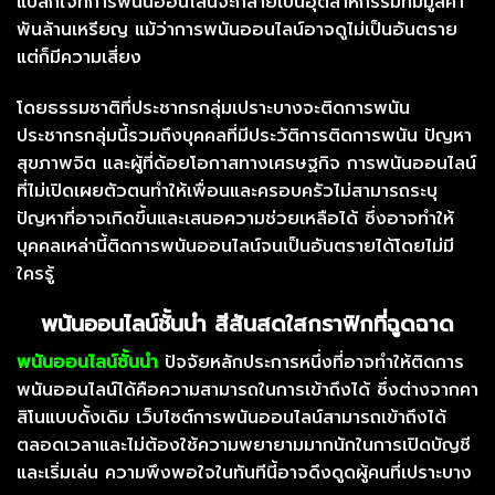
แปลกใจที่การพนันออนไลน์จะกลายเป็นอุตสาหกรรมที่มีมูลค่า
พันล้านเหรียญ
แม้ว่าการพนันออนไลน์อาจดูไม่เป็นอันตราย
แต่ก็มีความเสี่ยง
โดยธรรมชาติที่ประชากรกลุ่มเปราะบางจะติดการพนัน
ประชากรกลุ่มนี้รวมถึงบุคคลที่มีประวัติการติดการพนัน ปัญหา
สุขภาพจิต และผู้ที่ด้อยโอกาสทางเศรษฐกิจ การพนันออนไลน์
ที่ไม่เปิดเผยตัวตนทำให้เพื่อนและครอบครัวไม่สามารถระบุ
ปัญหาที่อาจเกิดขึ้นและเสนอความช่วยเหลือได้ ซึ่งอาจทำให้
บุคคลเหล่านี้ติดการพนันออนไลน์จนเป็นอันตรายได้โดยไม่มี
ใครรู้
พนันออนไลน์ชั้นนำ สีสันสดใสกราฟิกที่ฉูดฉาด
พนันออนไลน์ชั้นนำ
ปัจจัยหลักประการหนึ่งที่อาจทำให้ติดการ
พนันออนไลน์ได้คือความสามารถในการเข้าถึงได้ ซึ่งต่างจากคา
สิโนแบบดั้งเดิม เว็บไซต์การพนันออนไลน์สามารถเข้าถึงได้
ตลอดเวลาและไม่ต้องใช้ความพยายามมากนักในการเปิดบัญชี
และเริ่มเล่น ความพึงพอใจในทันทีนี้อาจดึงดูดผู้คนที่เปราะบาง