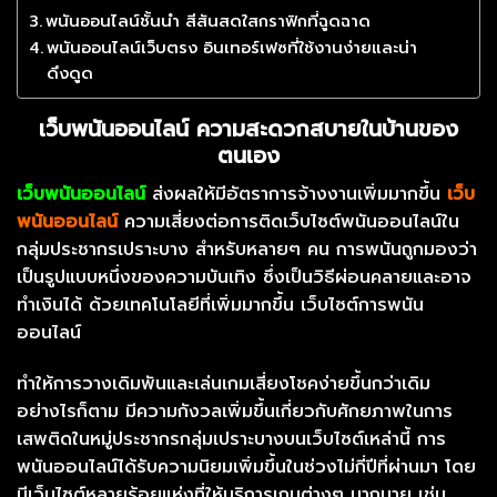
พนันออนไลน์ชั้นนำ สีสันสดใสกราฟิกที่ฉูดฉาด
พนันออนไลน์เว็บตรง อินเทอร์เฟซที่ใช้งานง่ายและน่า
ดึงดูด
เว็บพนันออนไลน์ ความสะดวกสบายในบ้านของ
ตนเอง
เว็บพนันออนไลน์
ส่งผลให้มีอัตราการจ้างงานเพิ่มมากขึ้น
เว็บ
พนันออนไลน์
ความเสี่ยงต่อการติดเว็บไซต์พนันออนไลน์ใน
กลุ่มประชากรเปราะบาง
สำหรับหลายๆ คน การพนันถูกมองว่า
เป็นรูปแบบหนึ่งของความบันเทิง ซึ่งเป็นวิธีผ่อนคลายและอาจ
ทำเงินได้ ด้วยเทคโนโลยีที่เพิ่มมากขึ้น เว็บไซต์การพนัน
ออนไลน์
ทำให้การวางเดิมพันและเล่นเกมเสี่ยงโชคง่ายขึ้นกว่าเดิม
อย่างไรก็ตาม มีความกังวลเพิ่มขึ้นเกี่ยวกับศักยภาพในการ
เสพติดในหมู่ประชากรกลุ่มเปราะบางบนเว็บไซต์เหล่านี้
การ
พนันออนไลน์ได้รับความนิยมเพิ่มขึ้นในช่วงไม่กี่ปีที่ผ่านมา โดย
มีเว็บไซต์หลายร้อยแห่งที่ให้บริการเกมต่างๆ มากมาย เช่น