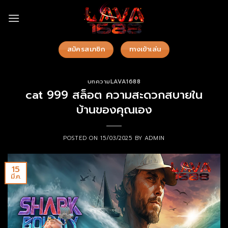
Skip
to
content
สมัครสมาชิก
ทางเข้าเล่น
บทความLAVA1688
cat 999 สล็อต ความสะดวกสบายใน
บ้านของคุณเอง
POSTED ON
15/03/2025
BY
ADMIN
15
มี.ค.