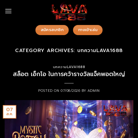
Skip
to
content
สมัครสมาชิก
ทางเข้าเล่น
CATEGORY ARCHIVES:
บทความLAVA1688
บทความLAVA1688
สล็อต เอ็กโอ ในการคว้ารางวัลแจ็คพอตใหญ่
POSTED ON
07/08/2026
BY
ADMIN
07
ส.ค.