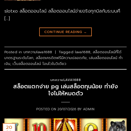
slotxo สล็อตออนไลน์ สล็อตออนไลน์จ่ายจริงทุกบิลกับระบบคื
[…]
CONTINUE READING
→
Posted in
บทความlava1688
|
Tagged
lava1688
,
สล็อตออนไลน์ที่ได้
มาตรฐานระดับโลก
,
สล็อตเครดิตฟรีมีความปลอดภัย
,
เล่นสล็อตออนไลน์ ทำ
เงิน
,
เว็บสล็อตออนไลน์ โอนไวในวิเดียว
บทความLAVA1688
สล็อตแตกง่าย pg เล่นสล็อตทุนน้อย ทำยัง
ไงไม่ให้หมดตัว
POSTED ON
20/07/2026
BY
ADMIN
20