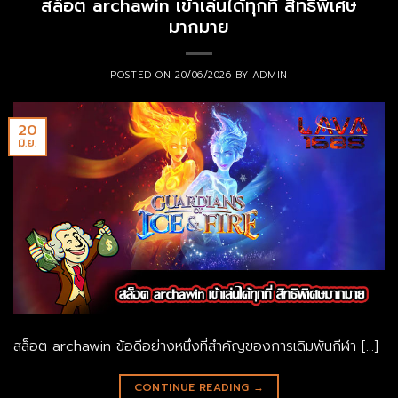
สล็อต archawin เข้าเล่นได้ทุกที่ สิทธิพิเศษ
มากมาย
POSTED ON
20/06/2026
BY
ADMIN
20
มิ.ย.
สล็อต archawin ข้อดีอย่างหนึ่งที่สำคัญของการเดิมพันกีฬา […]
CONTINUE READING
→