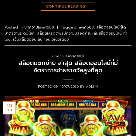
CONTINUE READING
→
Posted in
บทความlava1688
|
Tagged
lava1688
,
สล็อตออนไลน์ที่ได้
มาตรฐานระดับโลก
,
สล็อตเครดิตฟรีมีความปลอดภัย
,
เล่นสล็อตออนไลน์ ทำ
เงิน
,
เว็บสล็อตออนไลน์ โอนไวในวิเดียว
บทความLAVA1688
สล็อตแตกง่าย ล่าสุด สล็อตออนไลน์ที่มี
อัตราการจ่ายรางวัลสูงที่สุด
POSTED ON
10/07/2026
BY
ADMIN
10
ก.ค.