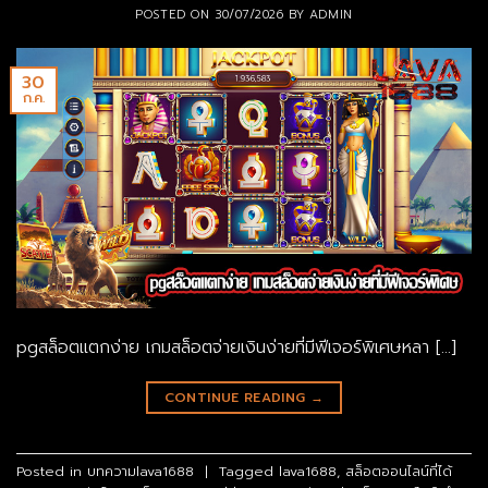
POSTED ON
30/07/2026
BY
ADMIN
30
ก.ค.
pgสล็อตแตกง่าย เกมสล็อตจ่ายเงินง่ายที่มีฟีเจอร์พิเศษหลา […]
CONTINUE READING
→
Posted in
บทความlava1688
|
Tagged
lava1688
,
สล็อตออนไลน์ที่ได้