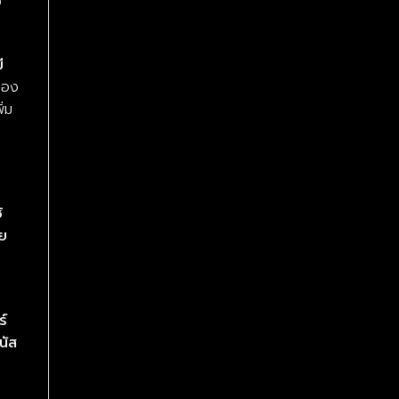
ง
ี
ื่อง
่ม
้
วย
ร์
นัส