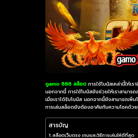
gamo 888 สล็อต
การใช้โบนัสเหล่านี้ให้
นอกจากนี้ การใช้โบนัสยังช่วยให้เราสามารถสร
เมื่อเราได้รับโบนัส นอกจากนี้ยังสามารถเพิ
การเล่นสล็อตยังต้องอาศัยกับความโชคด้วย
สารบัญ
สล็อตเว็บตรง เกมและวิธีการเล่นให้ดีที่สุด