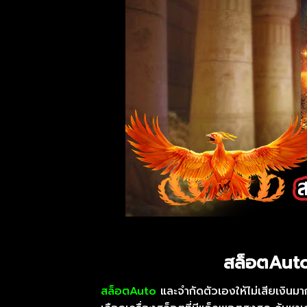
สล็อตAuto
สล็อตAuto
และจำกัดตัวเองให้ไม่เสียเงินม