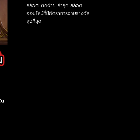
สล็อตแตกง่าย ล่าสุด สล็อต
ออนไลน์ที่มีอัตราการจ่ายรางวัล
สูงที่สุด
ใน