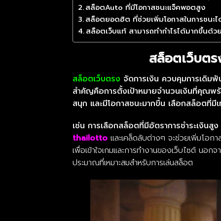
สล็อตAuto ที่มีโอกาสชนะแจ็คพอตสูง
สล็อตยอดฮิต ที่ช่วยเพิ่มโอกาสในการชนะได้
สล็อตเว็บแท้ สามารถทำกำไรได้มากขึ้นด้ว
สล็อตเว็บตรง
สล็อตเว็บตรง
จัดการเงิน ควบคุมการเดิมพัน
สำคัญคือการตั้งเป้าหมายจำนวนเงินที่คุณพร
สนุก และมีโอกาสชนะมากขึ้น เลือกสล็อตที่มี
เช่น การเลือกสล็อตที่มีอัตราการชำระเงินสู
thailotto
และเคล็ดลับต่างๆ จะช่วยเพิ่มโอก
เพื่อเข้าใจเกมและการทำงานของเว็บไซต์ นอกจากน
ประมาณที่เหมาะสมสำหรับการเล่นสล็อต