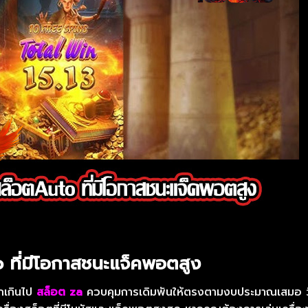
 ที่มีโอกาสชนะแจ็คพอตสูง
ากเกินไป
สล็อต za
ควบคุมการเดิมพันให้ตรงตามงบประมาณเสมอ