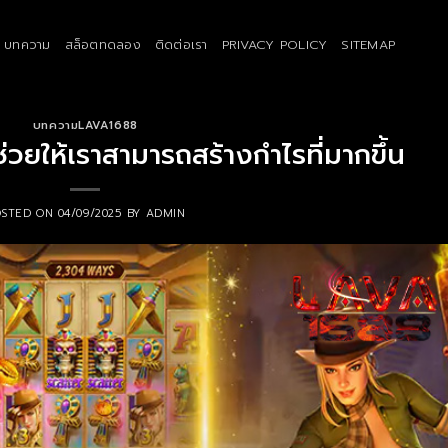
บทความ
สล็อตทดลอง
ติดต่อเรา
PRIVACY POLICY
SITEMAP
บทความLAVA1688
ยให้เราสามารถสร้างกำไรที่มากขึ้น
OSTED ON
04/09/2025
BY
ADMIN