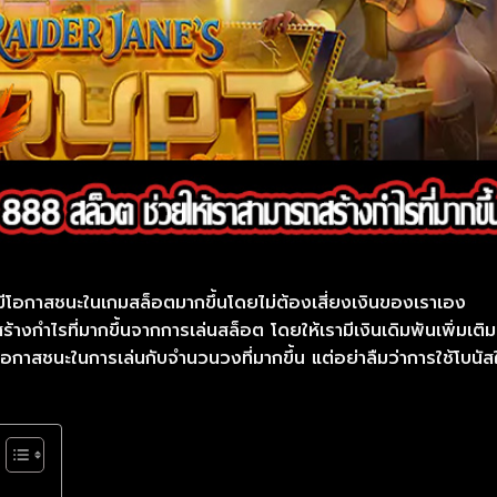
เรามีโอกาสชนะในเกมสล็อตมากขึ้นโดยไม่ต้องเสี่ยงเงินของเราเอง
้างกำไรที่มากขึ้นจากการเล่นสล็อต โดยให้เรามีเงินเดิมพันเพิ่มเติม
่มโอกาสชนะในการเล่นกับจำนวนวงที่มากขึ้น
แต่อย่าลืมว่าการใช้โบนัส