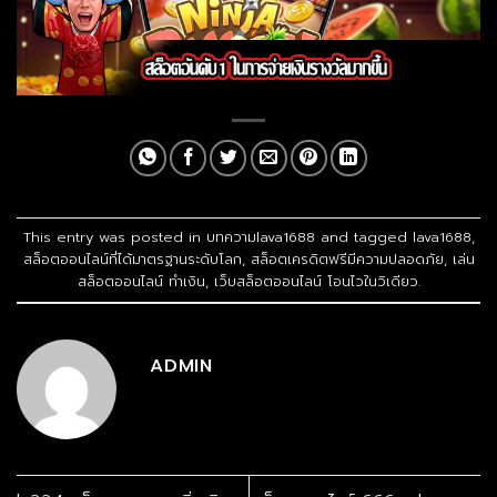
This entry was posted in
บทความlava1688
and tagged
lava1688
,
สล็อตออนไลน์ที่ได้มาตรฐานระดับโลก
,
สล็อตเครดิตฟรีมีความปลอดภัย
,
เล่น
สล็อตออนไลน์ ทำเงิน
,
เว็บสล็อตออนไลน์ โอนไวในวิเดียว
.
ADMIN