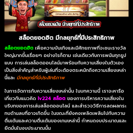
สล็อตยอดฮิต มีกลยุทธ์ที่มีประสิทธิภาพ
สล็อตยอดฮิต
เพื่อความบันเทิงและมีศักยภาพที่จะชนะรางวัล
ใหญ่มากขึ้นเรื่อยๆ อย่างไรก็ตาม เช่นเดียวกับการพนันทุกรูป
แบบ การเล่นสล็อตออนไลน์มาพร้อมกับความเสี่ยงในตัวเอง
เป็นสิ่งสำคัญสำหรับผู้เล่นที่จะต้องตระหนักถึงความเสี่ยงเหล่า
นี้และ
มีกลยุทธ์ที่มีประสิทธิภาพ
ในการจัดการกับความเสี่ยงเหล่านั้น ในบทความนี้ เราจะหารือ
เกี่ยวกับแนวคิด
lv224 สล็อต
ของการบริหารความเสี่ยงใน
บริบทของการเล่นสล็อตออนไลน์ และสำรวจวิธีการลดผลกระ
ทบด้านลบที่อาจเกิดขึ้น ในขณะที่ยังคงเพลิดเพลินไปกับความ
ตื่นเต้นและความตื่นเต้นของเกมเหล่านี้
กำหนดงบประมาณและ
ยึดมั่นในงบประมาณนั้น