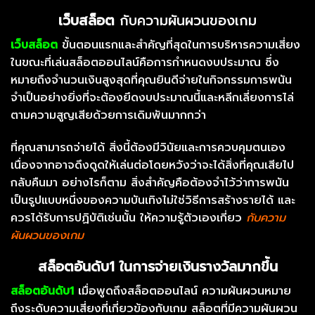
เว็บสล็อต
กับความผันผวนของเกม
เว็บสล็อต
ขั้นตอนแรกและสำคัญที่สุดในการบริหารความเสี่ยง
ในขณะที่เล่นสล็อตออนไลน์คือการกำหนดงบประมาณ ซึ่ง
หมายถึงจำนวนเงินสูงสุดที่คุณยินดีจ่ายในกิจกรรมการพนัน
จำเป็นอย่างยิ่งที่จะต้องยึดงบประมาณนี้และหลีกเลี่ยงการไล่
ตามความสูญเสียด้วยการเดิมพันมากกว่า
ที่คุณสามารถจ่ายได้ สิ่งนี้ต้องมีวินัยและการควบคุมตนเอง
เนื่องจากอาจดึงดูดให้เล่นต่อโดยหวังว่าจะได้สิ่งที่คุณเสียไป
กลับคืนมา อย่างไรก็ตาม สิ่งสำคัญคือต้องจำไว้ว่าการพนัน
เป็นรูปแบบหนึ่งของความบันเทิงไม่ใช่วิธีการสร้างรายได้ และ
ควรได้รับการปฏิบัติเช่นนั้น
ให้ความรู้ตัวเองเกี่ยว
กับความ
ผันผวนของเกม
สล็อตอันดับ1 ในการจ่ายเงินรางวัลมากขึ้น
สล็อตอันดับ1
เมื่อพูดถึงสล็อตออนไลน์ ความผันผวนหมาย
ถึงระดับความเสี่ยงที่เกี่ยวข้องกับเกม สล็อตที่มีความผันผวน