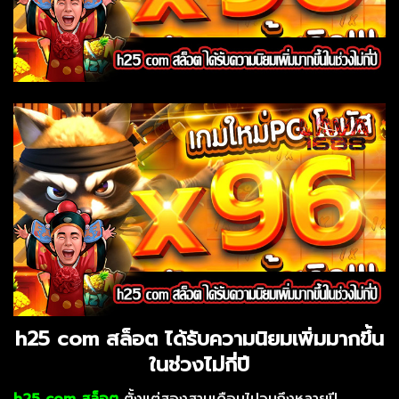
h25 com สล็อต ได้รับความนิยมเพิ่มมากขึ้น
ในช่วงไม่กี่ปี
h25 com สล็อต
ตั้งแต่สองสามเดือนไปจนถึงหลายปี