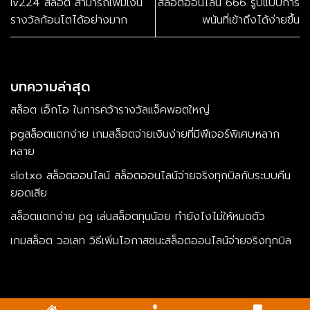
lv224 สล็อต สามารถเพิ่มเงิน
สล็อตออนไลน์ 666 รูปแบบการ
รางวัลก้อนโตได้อย่างมาก
พนันที่เข้าถึงได้ง่ายขึ้น
บทความล่าสุด
สล็อต เอ็กโอ ในการคว้ารางวัลแจ็คพอตใหญ่
pgสล็อตแตกง่าย เกมสล็อตจ่ายเงินง่ายที่มีฟีเจอร์พิเศษหลาก
หลาย
slotxo สล็อตออนไลน์ สล็อตออนไลน์จ่ายจริงทุกบิลกับระบบคืน
ยอดเสีย
สล็อตแตกง่าย pg เล่นสล็อตทุนน้อย ทำยังไงไม่ให้หมดตัว
เกมสล็อต วอเลท วิธีเพิ่มโอกาสชนะสล็อตออนไลน์จ่ายจริงทุกบิล