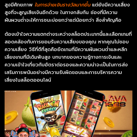
สูงมีศักยภาพ
ในการจ่ายเงินรางวัลมากขึ้น
แต่ยังมีความเสี่ยง
สูงที่จะสูญเสียเงินอีกด้วย ในทางกลับกัน ช่องที่มีความ
ผันผวนต่ำจะให้การชนะบ่อยกว่าแต่น้อยกว่า สิ่งสำคัญคือ
ต้องเข้าใจความแตกต่างระหว่างสล็อตประเภทนี้และเลือกเกมที่
สอดคล้องกับการยอมรับความเสี่ยงของคุณ หากคุณไม่ชอบ
ความเสี่ยง วิธีที่ดีที่สุดคือยึดเกมที่มีความผันผวนต่ำและหลีก
เลี่ยงเกมที่มีเดิมพันสูง
บทบาทของความรู้ทางการเงินและ
ความเข้าใจเกี่ยวกับอัตราต่อรองและความน่าจะเป็นในการส่ง
เสริมการพนันอย่างมีความรับผิดชอบและการบริหารความ
เสี่ยงในสล็อตออนไลน์