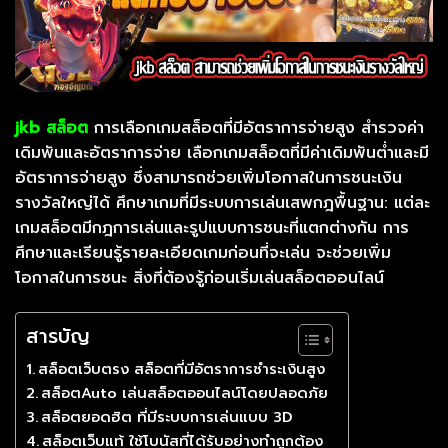
jkb สล็อต
การเลือกเกมสล็อตที่มีอัตราการจ่ายสูง
สำรวจค่า
เดิมพันและอัตราการจ่าย เลือกเกมสล็อตที่มีค่าเดิมพันต่ำและมี
อัตราการจ่ายสูง ซึ่งสามารถช่วยเพิ่มโอกาสในการชนะเงิน
รางวัลใหญ่ได้
ศึกษาเกมที่มีระบบการเล่นเสพกฎพื้นฐาน: แต่ละ
เกมสล็อตมีกฎการเล่นและรูปแบบการชนะที่แตกต่างกัน การ
ศึกษาและเรียนรู้รายละเอียดเกมก่อนที่จะเล่น จะช่วยเพิ่ม
โอกาสในการชนะ
สิ่งที่ต้องรู้ก่อนเริ่มเล่นสล็อตออนไลน์
สารบัญ
สล็อตเว็บตรง สล็อตที่มีอัตราการชำระเงินสูง
สล็อตAuto เล่นสล็อตออนไลน์โดยปลอดภัย
สล็อตยอดฮิต ที่มีระบบการเล่นแบบ 3D
สล็อตเว็บแท้ ใช้โบนัสที่ได้รับอย่างทำถูกต้อง