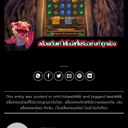
This entry was posted in
บทความlava1688
and tagged
lava1688
,
สล็อตออนไลน์ที่ได้มาตรฐานระดับโลก
,
สล็อตเครดิตฟรีมีความปลอดภัย
,
เล่น
สล็อตออนไลน์ ทำเงิน
,
เว็บสล็อตออนไลน์ โอนไวในวิเดียว
.