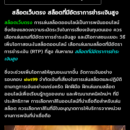
สล็อตเว็บตรง สล็อตที่มีอัตราการชำระเงินสูง
สล็อตเว็บตรง
การเล่นสล็อตออนไลน์เป็นการพนันออนไลน์
ซึ่งต้องแสดงความระมัดระวังในการเสี่ยงเงินทุนตนเอง
ควร
เลือกเล่นเกมที่มีอัตราการชำระเงินสูง และมีโอกาสชนะเยอะ
วิธี
เพิ่มโอกาสชนะในสล็อตออนไลน์
เลือกเล่นเกมสล็อตที่มีอัตรา
การชำระเงิน (RTP) ที่สูง ค้นหาเกม
สล็อตที่มีอัตราการชำระ
เงินสูง
ซึ่งจะช่วยเพิ่มโอกาสให้คุณชนะมากขึ้น
จัดการเงินอย่าง
รอบคอบ
จำกัดเงินที่เสี่ยงในการเล่นสล็อตและปฏิบัติ
slot99
ตามกฎการเงินอย่างเคร่งครัด
ฝึกฝีมือ ฝึกเล่นเกมสล็อต
ออนไลน์เพื่อเรียนรู้กฎของเกม และพัฒนาเทคนิคใหม่ๆ ที่มี
ประสิทธิภาพ
การเลือกคาสิโนออนไลน์ที่น่าเชื่อถือสำหรับเล่น
สล็อต
ควรเลือกคาสิโนที่มีใบอนุญาตการให้บริการจากหน่วย
งานการพนันที่น่าเชื่อถือ