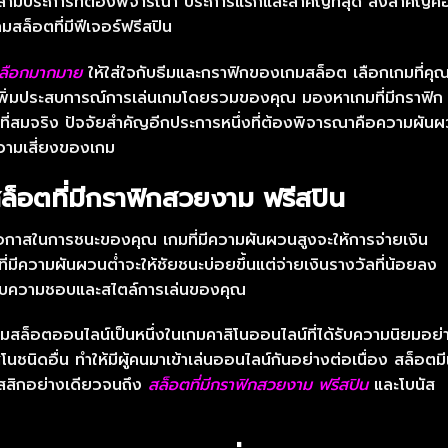
องสามประการที่ต้องพิจารณา ประการแรกและสำคัญที่สุด สิ่งสำคัญคื
กมสล็อตที่มีฟีเจอร์ฟรีสปิน
้เลือกมากมาย
ให้ใส่ใจกับธีมและกราฟิกของเกมสล็อต เลือกเกมที่คุ
พิ่มประสบการณ์การเล่นเกมโดยรวมของคุณ มองหาเกมที่มีกราฟิก
งที่สมจริง
ปัจจัยสำคัญอีกประการหนึ่งที่ต้องพิจารณาคือความผัน
ามเสี่ยงของเกม
็อตที่มีกราฟิกสวยงาม ฟรีสปิน
กาสในการชนะของคุณ เกมที่มีความผันผวนสูงจะให้การจ่ายเงิน
ที่มีความผันผวนต่ำจะให้ชัยชนะบ่อยขึ้นแต่จ่ายเงินรางวัลที่น้อยลง
งกับความชอบและสไตล์การเล่นของคุณ
มสล็อตออนไลน์เป็นหนึ่งในเกมคาสิโนออนไลน์ที่ได้รับความนิยมอย่
โนชนิดอื่น ทำให้มีผู้คนมาเข้าเล่นออนไลน์กันอย่างต่อเนื่อง สล็อตม
สิกอย่างเดียวจนถึง
สล็อตที่มีกราฟิกสวยงาม ฟรีสปิน
และโบนัส