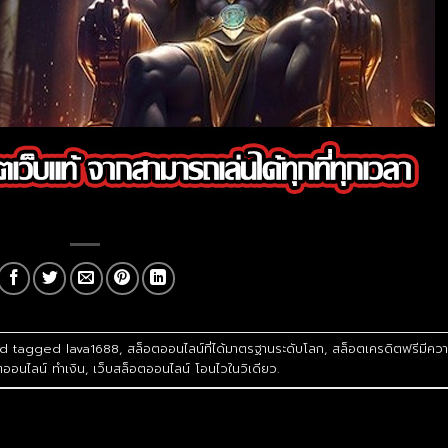
d tagged
lava1688
,
สล็อตออนไลน์ที่ได้มาตรฐานระดับโลก
,
สล็อตเครดิตฟรีมีคว
ตออนไลน์ ทำเงิน
,
เว็บสล็อตออนไลน์ โอนไวในวิเดียว
.