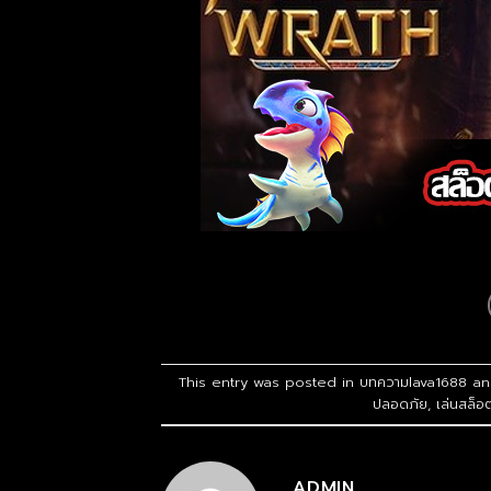
This entry was posted in
บทความlava1688
an
ปลอดภัย
,
เล่นสล็อ
ADMIN