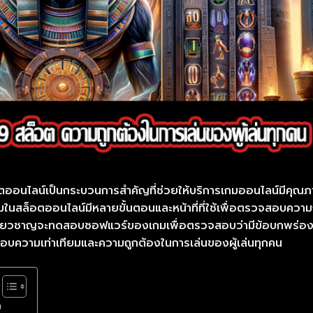
อนไลน์เป็นกระบวนการสำคัญที่ช่วยให้บริการเกมออนไลน์มีคุณ
มในสล็อตออนไลน์มีหลายขั้นตอนและหน้าที่ที่ใช้เพื่อตรวจสอบความ
้เชี่ยวชาญจะทดสอบซอฟแวร์ของเกมเพื่อตรวจสอบว่ามีข้อบกพร่อ
บความเท่าเทียมและความถูกต้องในการเล่นของผู้เล่นทุกคน
ม