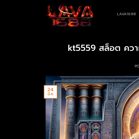
Skip
to
LAVA1688
content
kt5559 สล็อต ความ
P
24
มี.ค.