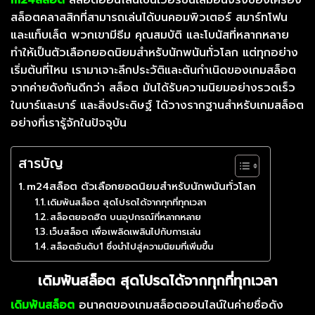
สล็อตคลาสสิกที่สามารถเล่นได้บนคอมพิวเตอร์ สมาร์ทโฟน
และแท็บเล็ต พวกเขามีธีม คุณสมบัติ และโบนัสที่หลากหลาย
ทำให้เป็นตัวเลือกยอดนิยมสำหรับนักพนันทั่วโลก แต่ทุกอย่าง
เริ่มต้นที่ไหน เรามาเจาะลึกประวัติและต้นกำเนิดของเกมสล็อต
จากค่ายดังกันดีกว่า
สล็อต มันได้รับความนิยมอย่างรวดเร็ว
ในบาร์และบาร์ และสิ่งประดิษฐ์ ได้วางรากฐานสำหรับเกมสล็อต
อย่างที่เรารู้จักในปัจจุบัน
สารบัญ
m24สล็อต ตัวเลือกยอดนิยมสำหรับนักพนันทั่วโลก
เดิมพันสล็อต สุดโปรดได้จากทุกที่ทุกเวลา
สล็อตยอดฮิต บนอุปกรณ์ที่หลากหลาย
เว็บสล็อต เพื่อเพลิดเพลินไปกับการเล่น
สล็อตอันดับ1 ซึ่งนำไปสู่ความนิยมที่เพิ่มขึ้น
เดิมพันสล็อต สุดโปรดได้จากทุกที่ทุกเวลา
เดิมพันสล็อต
อนาคตของเกมสล็อตออนไลน์ในค่ายชื่อดัง