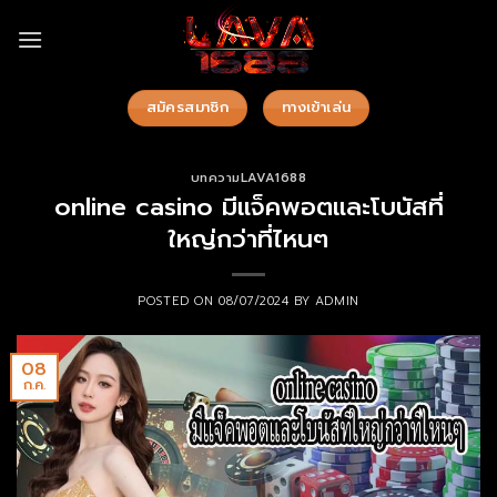
Skip
to
content
สมัครสมาชิก
ทางเข้าเล่น
บทความLAVA1688
online casino มีแจ็คพอตและโบนัสที่
ใหญ่กว่าที่ไหนๆ
POSTED ON
08/07/2024
BY
ADMIN
08
ก.ค.