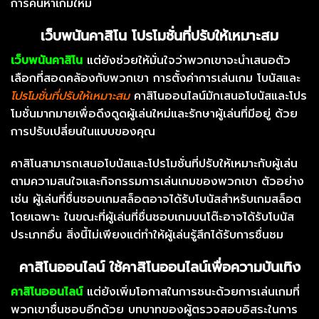
การค้นหาเกมใหม่
เว็บพนันคาสิโน โปรโมชั่นที่ปรับให้เหมาะสม
เว็บพนันคาสิโน
แต่ยังช่วยให้มั่นใจว่าพวกเขาจะนำเสนอตัว
เลือกที่สอดคล้องกับพวกเขา การตั้งค่าการเล่นเกม
โบนัสและ
โปรโมชั่นที่ปรับให้เหมาะสม
คาสิโนออนไลน์มักเสนอโบนัสและโปร
โมชั่นมากมายเพื่อดึงดูดผู้เล่นใหม่และรักษาผู้เล่นที่มีอยู่ ด้วย
การปรับเปลี่ยนในแบบของคุณ
คาสิโนสามารถเสนอโบนัสและโปรโมชั่นที่ปรับให้เหมาะกับผู้เล่น
ตามความสนใจและกิจกรรมการเล่นเกมของพวกเขา ตัวอย่าง
เช่น ผู้เล่นที่ชื่นชอบเกมสล็อตอาจได้รับโบนัสสำหรับเกมสล็อต
โดยเฉพาะ ในขณะที่ผู้เล่นที่ชื่นชอบเกมบนโต๊ะอาจได้รับโบนัส
ประเภทอื่น สิ่งนี้ไม่เพียงแต่ทำให้ผู้เล่นรู้สึกได้รับการชื่นชม
คาสิโนออนไลน์ ใช้คาสิโนออนไลน์เพื่อความบันเทิง
คาสิโนออนไลน์
แต่ยังเพิ่มโอกาสในการชนะด้วยการเล่นเกมที่
พวกเขาชื่นชอบอีกด้วย
บทบาทของผู้ตรวจสอบอิสระในการ