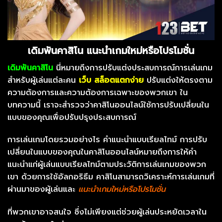
เดิมพันคาสิโน แนะนำเกมใหม่หรือโปรโมชั่น
เดิมพันคาสิโน
นี่หมายถึงการปรับแต่งประสบการณ์การเล่นเกม
สำหรับผู้เล่นแต่ละคน
เว็บ สล็อตแตกง่าย
ปรับแต่งให้ตรงตาม
ความต้องการและความต้องการเฉพาะของพวกเขา ใน
บทความนี้ เราจะสำรวจว่าคาสิโนออนไลน์ใช้การปรับเปลี่ยนใน
แบบของคุณเพื่อปรับปรุงประสบการณ์
การเล่น
เกมโดยรวมอย่างไร
คำแนะนำแบบเรียลไทม์
การปรับ
เปลี่ยนในแบบของคุณในคาสิโนออนไลน์หมายถึงการให้คำ
แนะนำแก่ผู้เล่นแบบเรียลไทม์ตามประวัติการเล่นเกมของพวก
เขา ด้วยการใช้อัลกอริธึม คาสิโนสามารถวิเคราะห์การเล่นเกมที่
ผ่านมาของผู้เล่นและ
แนะนำเกมใหม่หรือโปรโมชั่น
ที่พวกเขาอาจสนใจ ซึ่งไม่เพียงแต่ช่วยผู้เล่นประหยัดเวลาใน