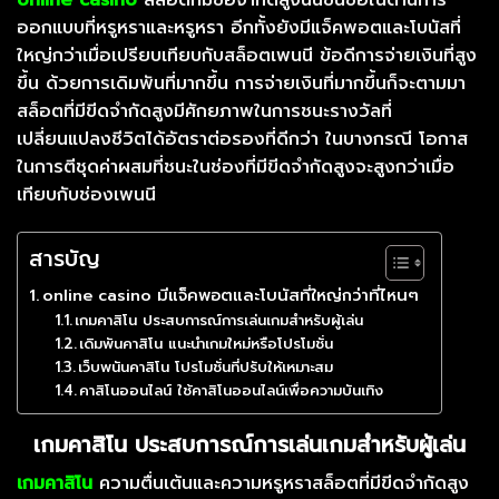
ออกแบบที่หรูหราและหรูหรา อีกทั้งยังมีแจ็คพอตและโบนัสที่
ใหญ่กว่าเมื่อเปรียบเทียบกับสล็อตเพนนี
ข้อดี
การจ่ายเงินที่สูง
ขึ้น ด้วยการเดิมพันที่มากขึ้น การจ่ายเงินที่มากขึ้นก็จะตามมา
สล็อตที่มีขีดจำกัดสูงมีศักยภาพในการชนะรางวัลที่
เปลี่ยนแปลงชีวิตได้
อัตราต่อรองที่ดีกว่า ในบางกรณี โอกาส
ในการตีชุดค่าผสมที่ชนะในช่องที่มีขีดจำกัดสูงจะสูงกว่าเมื่อ
เทียบกับช่องเพนนี
สารบัญ
online casino มีแจ็คพอตและโบนัสที่ใหญ่กว่าที่ไหนๆ
เกมคาสิโน ประสบการณ์การเล่นเกมสำหรับผู้เล่น
เดิมพันคาสิโน แนะนำเกมใหม่หรือโปรโมชั่น
เว็บพนันคาสิโน โปรโมชั่นที่ปรับให้เหมาะสม
คาสิโนออนไลน์ ใช้คาสิโนออนไลน์เพื่อความบันเทิง
เกมคาสิโน ประสบการณ์การเล่นเกมสำหรับผู้เล่น
เกมคาสิโน
ความตื่นเต้นและความหรูหราสล็อตที่มีขีดจำกัดสูง