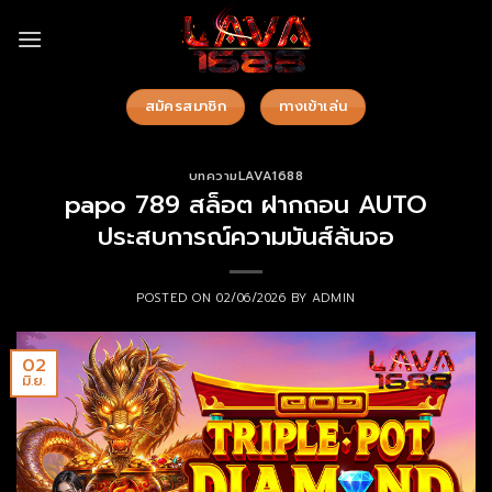
Skip
to
content
สมัครสมาชิก
ทางเข้าเล่น
บทความLAVA1688
papo 789 สล็อต ฝากถอน AUTO
ประสบการณ์ความมันส์ล้นจอ
POSTED ON
02/06/2026
BY
ADMIN
02
มิ.ย.