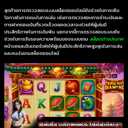
สุดท้ายการตรวจสอบระบบสล็อตออนไลน์ยังช่วยในการเพิ่ม
โอกาสในการชนะในการเล่น เช่นการตรวจสอบการชำระเงินและ
การฝากถอนเงินที่รวดเร็วตลอดเวลาจะช่วยให้ผู้เล่นมี
ประสิทธิภาพในการเดิมพัน นอกจากนี้การตรวจสอบระบบยัง
ช่วยในการรับรองความพร้อมของระบบเกม
สล็อตต่างประเทศ
หน้าจอและอินเตอร์เฟซให้ผู้เล่นมีประสิทธิภาพสูงสุดในการเล่น
และชนะในเกมสล็อตออนไลน์