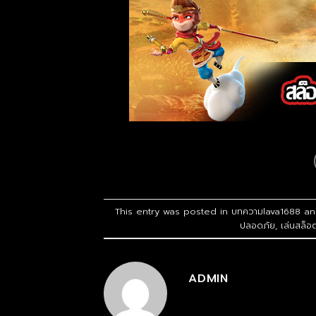
This entry was posted in
บทความlava1688
an
ปลอดภัย
,
เล่นสล็อ
ADMIN