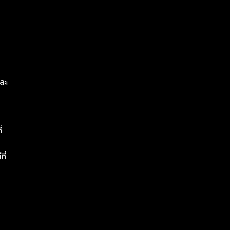
และ
่
ี่