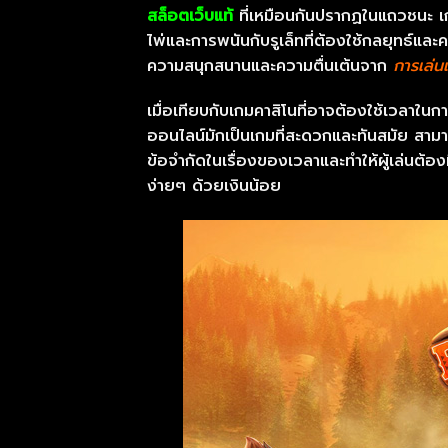
สล็อตเว็บแท้
ที่เหมือนกันปรากฏในแถวชนะ เกมท
ไพ่และการพนันกับรูเล็ทที่ต้องใช้กลยุทธ์แ
ความสนุกสนานและความตื่นเต้นจาก
การเล่นแ
เมื่อเทียบกับเกมคาสิโนที่อาจต้องใช้เวลาใ
ออนไลน์มักเป็นเกมที่สะดวกและทันสมัย สามารถ
ข้อจำกัดในเรื่องของเวลาและทำให้ผู้เล่นต้อง
ง่ายๆ ด้วยเงินน้อย