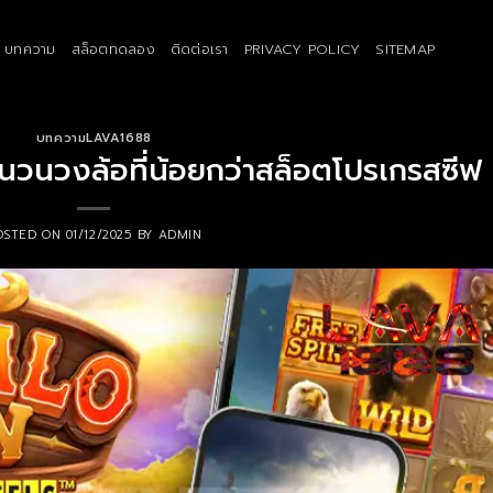
บทความ
สล็อตทดลอง
ติดต่อเรา
PRIVACY POLICY
SITEMAP
บทความLAVA1688
วนวงล้อที่น้อยกว่าสล็อตโปรเกรสซีฟ
OSTED ON
01/12/2025
BY
ADMIN