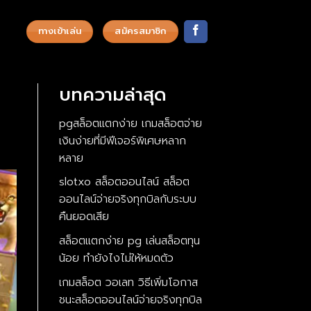
ทางเข้าเล่น
สมัครสมาชิก
บทความล่าสุด
pgสล็อตแตกง่าย เกมสล็อตจ่าย
เงินง่ายที่มีฟีเจอร์พิเศษหลาก
หลาย
slotxo สล็อตออนไลน์ สล็อต
ออนไลน์จ่ายจริงทุกบิลกับระบบ
คืนยอดเสีย
สล็อตแตกง่าย pg เล่นสล็อตทุน
น้อย ทำยังไงไม่ให้หมดตัว
เกมสล็อต วอเลท วิธีเพิ่มโอกาส
ชนะสล็อตออนไลน์จ่ายจริงทุกบิล