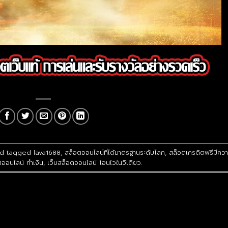
d tagged
lava1688
,
สล็อตออนไลน์ที่ได้มาตรฐานระดับโลก
,
สล็อตเครดิตฟรีมีคว
ตออนไลน์ ทำเงิน
,
เว็บสล็อตออนไลน์ โอนไวในวิเดียว
.