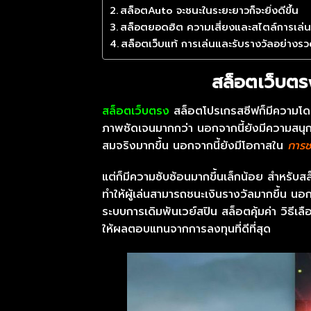
สล็อตAuto จะชนะในระยะยาวก็จะยิ่งดีขึ้น
สล็อตยอดฮิต ความเสี่ยงและสไตล์การเล่
สล็อตเว็บแท้ การเล่นและรับรางวัลอย่างรว
สล็อตเว็บตร
สล็อตเว็บตรง
สล็อตโปรเกรสซีฟก็มีความโด
ภาพชัดเจนมากกว่า นอกจากนี้ยังมีความสนุก
สมจริงมากขึ้น นอกจากนี้ยังมีโอกาสใน
การชน
แต่ก็มีความซับซ้อนมากขึ้นเล็กน้อย
สำหรับสล
ทำให้ผู้เล่นสามารถชนะเงินรางวัลมากขึ้น นอก
ระบบการเดิมพันเวย์สปิน
สล็อตคุ้มค่า วิธีเ
ให้ผลตอบแทนจากการลงทุนที่ดีที่สุด