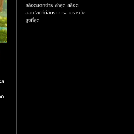
สล็อตแตกง่าย ล่าสุด สล็อต
ออนไลน์ที่มีอัตราการจ่ายรางวัล
สูงที่สุด
รส
าก