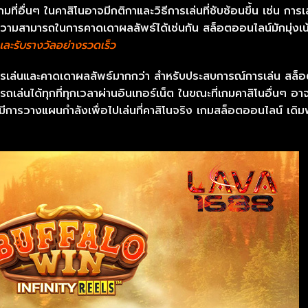
ี่อื่นๆ ในคาสิโนอาจมีกติกาและวิธีการเล่นที่ซับซ้อนขึ้น เช่น การเ
ละความสามารถในการคาดเดาผลลัพธ์ได้เช่นกัน
สล็อตออนไลน์มักมุ่งเน
ละรับรางวัลอย่างรวดเร็ว
นการเล่นและคาดเดาผลลัพธ์มากกว่า
สำหรับประสบการณ์การเล่น สล็อ
เล่นได้ทุกที่ทุกเวลาผ่านอินเทอร์เน็ต ในขณะที่เกมคาสิโนอื่นๆ อาจ
มีการวางแผนกำลังเพื่อไปเล่นที่คาสิโนจริง
เกมสล็อตออนไลน์ เดิม