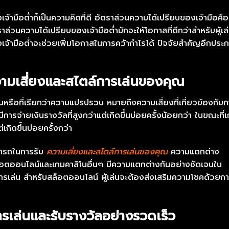
จ้ามือต่ำก็เป็นความคิดที่ดี อัตราส่วนความได้เปรียบของเจ้ามือคือ
ัตราส่วนความได้เปรียบของเจ้ามือต่ำมักจะให้โอกาสที่ดีกว่าสำหรับผู้เล
เจ้ามือต่ำจะช่วยเพิ่มโอกาสในการคว้ากำไรได้
ปัจจัยสำคัญอีกประ
ามเสี่ยงและสไตล์การเล่นของคุณ
ือที่เรียกว่าความแปรปรวน หมายถึงความเสี่ยงที่เกี่ยวข้องกับก
การจ่ายเงินรางวัลที่สูงกว่าแต่เกิดขึ้นบ่อยครั้งน้อยกว่า ในขณะที่
เกิดขึ้นบ่อยครั้งกว่า
ารถในการรับ
ความเสี่ยงและสไตล์การเล่นของคุณ
ความแตกต่าง
็อตออนไลน์และเกมคาสิโนอื่นๆ มีความแตกต่างกันอย่างชัดเจนใน
รเล่น สำหรับสล็อตออนไลน์ ผู้เล่นจะต้องส่งเสริมความโชคด้วยก
ารเล่นและรับรางวัลอย่างรวดเร็ว