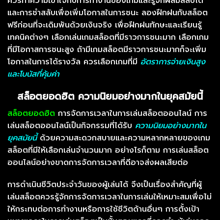
ควรทำความเข้าใจกับการทำงานของเกมและรู้จักผสมสลับได้
และการชำสลับเพื่อเพิ่มโอกาสในการชนะ ลองฝึกฝนกับสล็อต
ฟรีก่อนที่จะเดิมพันด้วยเงินจริง เพื่อฝึกฝนทักษะและเรียนรู้
เทคนิคต่างๆ
เลือกเล่นเกมสล็อตที่มีราวการชนะมาก เลือกเกม
ที่มีโอกาสการชนะสูง ถ้ามีเกมสล็อตมีราวการชนะมากก็จะเพิ่ม
โอกาสในการได้รางวัล ควรเลือกเกมที่มี
อัตราการจ่ายเงินสูง
และโบนัสที่คุ้มค่า
สล็อตยอดฮิต ความนิยมอย่างมากในยุคสมัยนี้
สล็อตยอดฮิต
การจัดการเวลาในการเล่นสล็อตออนไลน์
การ
เล่นสล็อตออนไลน์เป็นกิจกรรมที่ได้รับ
ความนิยมอย่างมากใน
ยุคสมัยนี้
ด้วยความสะดวกสบายและความหลากหลายของเกม
สล็อตที่มีให้เลือกเล่นจำนวนมาก อย่างไรก็ตาม การเล่นสล็อต
ออนไลน์อย่างขาดการจัดการเวลาที่ดีอาจส่งผลเสียต่อ
การดำเนินชีวิตประจำวันของผู้เล่นได้ จึงเป็นเรื่องสำคัญที่ผู้
เล่นสล็อตควรรู้จักการจัดการเวลาในการเล่นให้เหมาะสมเพื่อไม่
ให้กระทบต่อการทำงานหรือการใช้ชีวิตด้านอื่นๆ
การตั้งเป้า