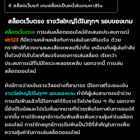
สล็อตเว็บแท้ เกมสล็อตเป็นหนึ่งในเกมคาสิโน
สล็อตเว็บตรง รางวัลใหญ่ได้ในทุกๆ รอบของเกม
สล็อตเว็บตรง
การเล่นสล็อตออนไลน์ยังเสนอประสบการณ์
sb123
ที่มีความคล้ายคลึงกับการเล่นในคาสิโนจริง ด้วย
กราฟิกส์ที่สวยงามและเสียงเพลงที่น่าทึ่ง เหมือนกับผู้เล่นกำลัง
ตั้งใจเข้าไปในโลกที่สมจริงของการเล่นสล็อต เรียกว่า
ประสบการณ์ที่ไม่มีใครจะพลอยเพลิบ
นอกจากนี้ การเล่น
สล็อตออนไลน์
ยังมีการจ่ายเงินรางวัลอย่างที่สามารถ มีโอกาสที่จะชนะเงิน
รางวัลใหญ่ได้ในทุกๆ รอบของเกม
ทำให้ผู้เล่นสามารถเข้าร่วม
การเดิมพันแล้วก็มีโอกาสได้รับรางวัลไปพร้อม ๆ กัน นอกจาก
นี้ยังมีโบนัสและโปรโมชั่นมากมายที่ช่วยเพิ่มโอกาสในการชนะให้
มากขึ้น
การใช้กลยุทธ์การเดิมพันเพื่อเพิ่มความคุ้มค่าในสล็อต
ออนไลน์
การใช้กลยุทธ์การเดิมพันเป็นวิธีที่สำคัญในการเพิ่ม
ความคุ้มค่าในการเล่นสล็อตออนไลน์