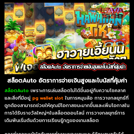
สล็อตAuto อัตราการจ่ายเงินสูงและโบนัสที่คุ้มค่า
สล็อตAuto
เพราะการเล่นสล็อตไม่ได้ขึ้นอยู่กับความโชคลาศ
และสิ่งที่มีอยู่
ในการหมุนล้อ การวางกลยุทธ์ที่
pg wallet slot
ถูกต้องสามารถช่วยให้คุณมีโอกาสชนะมากขึ้นและเพิ่มโอกาสใน
การได้รับรางวัลใหญ่ๆในสล็อตออนไลน์
การวางกลยุทธ์การ
เดิมพันเริ่มต้นด้วยการเรียนรู้กฎของเกมสล็อต