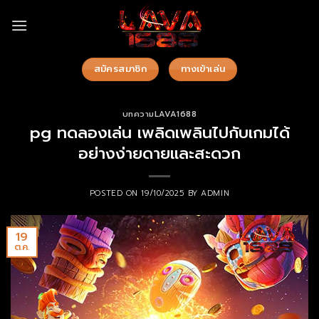
Skip
to
content
สมัครสมาชิก
ทางเข้าเล่น
บทความLAVA1688
pg ทดลองเล่น เพลิดเพลินไปกับเกมได้
อย่างง่ายดายและสะดวก
POSTED ON
19/10/2025
BY
ADMIN
19
ต.ค.