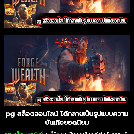
pg สล็อตออนไลน์ ได้กลายเป็นรูปแบบความ
บันเทิงยอดนิยม
pg สล็อตออนไลน์
แต่ก็มีความเสี่ยงสูงที่จะแพ้ต่อเนื่องเช่นกัน