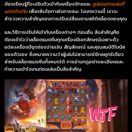
ต้องเรียนรู้ที่จะปรับตัวเข้ากับเครื่องจักรและ
รูปแบบการเล่นที่
แตกต่างกัน
เพื่อเพิ่มโอกาสในการชนะ ในบทความนี้ เราจะ
สำรวจความสำคัญของการปรับเปลี่ยนตามสถิติสล็อตของคุณ
และวิธีการปรับให้เข้ากับเครื่องต่างๆ
ก่อนอื่น สิ่งสำคัญคือ
ต้องเข้าใจว่าสล็อตแมชชีนทุกเครื่องมีเอกลักษณ์เฉพาะตัว
แต่ละเครื่องมีชุดช่องจ่ายเงิน สัญลักษณ์ และคุณสมบัติโบนัส
ของตัวเอง ซึ่งหมายความว่าผู้เล่นไม่สามารถใช้กลยุทธ์เดียว
สำหรับสล็อตแมชชีนทั้งหมดได้ การอ่านกฎอย่างละเอียดและ
ทำความเข้าใจเกมก่อนเล่นเป็นสิ่งสำคัญ