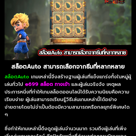
สล็อตAuto สามารถเลือกจากธีมที่หลากหลาย
สล็อตAuto
เกมเหล่านี้จึงสร้างฐานผู้เล่นที่แข็งแกร่งทั้งในหมู่ผู้
เล่นทั่วไป
e699 สล็อต ทางเข้า
และผู้เล่นจริงจัง
เหตุผล
ประการหนึ่งที่ทำให้เกมสล็อตออนไลน์ได้รับความนิยมคือความ
เรียบง่าย ผู้เล่นสามารถเรียนรู้วิธีเล่นเกมเหล่านี้ได้อย่าง
ง่ายดายโดยไม่จำเป็นต้องมีความสามารถหรือกลยุทธ์พิเศษใด
ๆ
ซึ่งทำให้เกมเหล่านี้ดึงดูดผู้เล่นจำนวนมาก รวมถึงผู้เล่นที่เพิ่ง