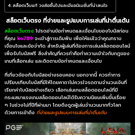
สล็อตเว็บแท้ วงล้อขึ้นไปและมีแอนิเมชั่นที่น่าสนใจ
สล็อตเว็บตรง ที่ง่ายและรูปแบบการเล่นที่น่าตื่นเต้น
สล็อตเว็บตรง
โปรดอ่านข้อกำหนดและเงื่อนไขของโบนัสก่อน
ที่คุณ
ko789
จะเข้าสู่การเดิมพัน เพื่อให้แน่ใจว่าคุณทราบ
เงื่อนไขและข้อจำกัด
สำหรับผู้เล่นที่ต้องการเล่นสล็อตออนไลน์
เพื่อรับโบนัสฟรี สิ่งสำคัญที่ควรทำคือทำความเข้าใจกับกฎของ
เกมที่เลือกเล่น และติดตามข้อกำหนดและเงื่อนไข
ที่เกี่ยวข้องกับโบนัสอย่างรอบคอบ นอกจากนี้ ควรทำการ
เปรียบเทียบโบนัสที่มีให้โดยคาถาไม่ควรใจรดตามจำนวนเงินที่
เรียกค่าโบนัสอย่างเดียว
เลือกเล่นเกมสล็อตออนไลน์ที่มี
กระแสมาแรง
เกมสล็อตออนไลน์ได้รับความนิยมเพิ่มขึ้นเรื่อย
ๆ ในช่วงไม่กี่ปีที่ผ่านมา โดยดึงดูดผู้เล่นจำนวนมากทั่วโลก
ด้วยการเข้าถึง
ที่ง่ายและรูปแบบการเล่นที่น่าตื่นเต้น