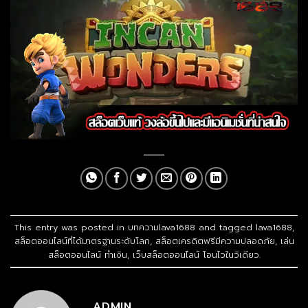
This entry was posted in
บทความlava1688
and tagged
lava1688
,
สล็อตออนไลน์ที่ได้มาตรฐานระดับโลก
,
สล็อตเครดิตฟรีมีความปลอดภัย
,
เล่น
สล็อตออนไลน์ ทำเงิน
,
เว็บสล็อตออนไลน์ โอนไวในวิเดียว
.
ADMIN