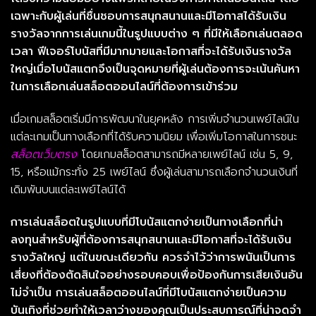
เฉพาะกับผู้เล่นที่ชื่นชอบการสนุกสนานและมีโอกาสได้รับเงิน
รางวัลจากการเล่นเกมนี้ในรูปแบบต่าง ๆ ที่มีให้เลือกเล่นตลอด
เวลา ฟีเจอร์โบนัสที่มีมากมายและโอกาสที่จะได้รับเงินรางวัล
ใหญ่เมื่อโบนัสแตกจึงเป็นจุดหมายที่ผู้เล่นต้องการจะเน้นค้นหา
ในการเลือกเล่นสล็อตออนไลน์ที่ต้องการเข้าร่วม
เมื่อเกมสล็อตเริ่มมีการพัฒนาในยุคหลัง การเพิ่มจำนวนเพย์ไลน์ใน
แต่ละเกมเป็นทางเลือกที่ได้รับความนิยม เพื่อเพิ่มโอกาสในการชนะ
สล็อตเว็บตรง
โดยเกมสล็อตสามารถมีหลายเพย์ไลน์ เช่น 5, 9,
15, หรือแม้กระทั่ง 25 เพย์ไลน์ ซึ่งผู้เล่นสามารถเลือกจำนวนเงินที่
เดิมพันบนแต่ละเพย์ไลน์ได้
การเล่นสล็อตในรูปแบบที่มีโบนัสแตกง่ายเป็นทางเลือกที่น่า
ลงทุนสำหรับผู้ที่ต้องการสนุกสนานและมีโอกาสที่จะได้รับเงิน
รางวัลใหญ่ แต่ในขณะเดียวกัน ควรจำไว้ว่าการพนันเป็นการ
เสี่ยงที่ต้องตัดสินใจอย่างรอบคอบเพื่อป้องกันการเสียเงินอัน
ไม่จำเป็น การเล่นสล็อตออนไลน์ที่มีโบนัสแตกง่ายเป็นความ
บันเทิงที่ช่วยทำให้เวลาว่างของคุณเป็นประสบการณ์ที่น่าจดจำ