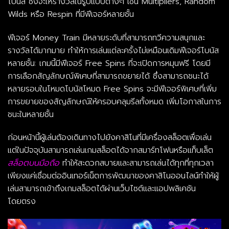
โบนัส ซึ่งจะให้รางวัลในรูปแบบต่างๆ เช่น Multipliers, Random
Wilds หรือ Respin ที่มีฟีเจอร์หลายชั้น
ฟีเจอร์ Money Train มีหลายระดับที่สามารถทวีความสนุกและ
รางวัลได้มากมาย ทำให้การเล่นแต่ละครั้งไม่เหมือนเดิมฟีเจอร์โบนัส
หลายชั้น: เกมนี้มีฟีเจอร์ Free Spins ที่จะเปิดการหมุนฟรี โดยมี
การเลือกสัญลักษณ์พิเศษที่สามารถขยายได้ ซึ่งสามารถชนะได้
หลายรอบในโหมดโบนัสโหมด Free Spins จะมีฟีเจอร์พิเศษที่เพิ่ม
การขยายของสัญลักษณ์ให้ครอบคลุมรีลทั้งหมด เพิ่มโอกาสในการ
ชนะในหลายชั้น
ก่อนหน้านี้ผู้เล่นต้องเดินทางไปยังคาสิโนที่มีเครื่องสล็อตเพื่อเล่น
แต่ในปัจจุบันสามารถเล่นเกมสล็อตได้จากสมาร์ทโฟนหรือแท็บเล็ต
สล็อตบนมือถือ
ทำให้สะดวกสบายและสามารถเล่นได้ทุกที่ทุกเวลา
เพียงแค่เชื่อมต่ออินเทอร์เน็ตการพัฒนาของคาสิโนออนไลน์ทำให้ผู้
เล่นสามารถเข้าถึงเกมสล็อตได้ผ่านเว็บไซต์และแอปพลิเคชัน
โดยตรง