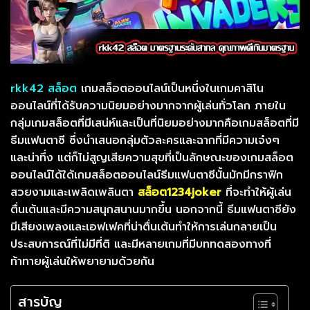
rkk42 สล็อต
เกมสล็อตออนไลน์เป็นหนึ่งในเกมคาสิโน
ออนไลน์ที่ได้รับความนิยมอย่างมากจากผู้เล่นทั่วโลก ภายใน
กลุ่มเกมสล็อตที่มีเสน่ห์และเป็นที่นิยมอย่างมากคือเกมสล็อตที่มี
ธีมแฟนตาซี ซึ่งนำเสนอกลุ่มตัวละครและฉากที่มีความเจ๋งๆ
และน่าทึ่ง แต่ก็ไม่สูญเสียความสุขที่เป็นลักษณะของเกมสล็อต
ออนไลน์ได้ใด้
เกมสล็อตออนไลน์ธีมแฟนตาซีนั้นมักมีกราฟิก
สวยงามและเพลิดเพลินตา
สล็อต1234joker
ที่จะทำให้ผู้เล่น
ตื่นเต้นและมีความสนุกสนานมากขึ้น นอกจากนี้ ธีมแฟนตาซียัง
มีเสียงเพลงและเอฟเฟคที่น่าตื่นเต้นทำให้การเล่นกลายเป็น
ประสบการณ์ที่ไม่มีที่ติ และมีหลายเกมที่มีบททดสองทางที่
ท้าทายผู้เล่นให้พยายามด้วยกัน
สารบัญ