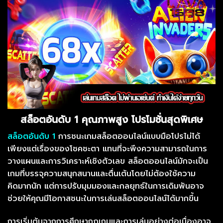
สล็อตอันดับ 1 คุณภาพสูง โปรโมชั่นสุดพิเศษ
สล็อตอันดับ 1
การชนะเกมสล็อตออนไลน์แบบมือโปรไม่ได้
เพียงแต่เรื่องของโชคชะตา แทนที่จะพึงความสามารถในการ
วางแผนและการวิเคราะห์เชิงตัวเลข สล็อตออนไลน์มักจะเป็น
เกมที่บรรจุความสนุกสนานและตื่นเต้นโดยไม่ต้องใช้ความ
คิดมากนัก แต่การปรับมุมมองและกลยุทธ์ในการเดิมพันอาจ
ช่วยให้คุณมีโอกาสชนะในการเล่นสล็อตออนไลน์ได้มากขึ้น
การเริ่มต้นจากการศึกษากฎเกมและการเล่นอย่างต่อเนื่องอาจ