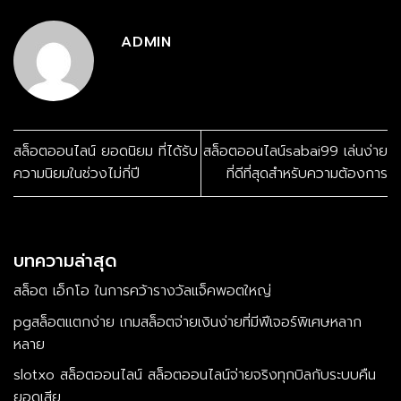
ADMIN
สล็อตออนไลน์ ยอดนิยม ที่ได้รับ
สล็อตออนไลน์sabai99 เล่นง่าย
ความนิยมในช่วงไม่กี่ปี
ที่ดีที่สุดสำหรับความต้องการ
บทความล่าสุด
สล็อต เอ็กโอ ในการคว้ารางวัลแจ็คพอตใหญ่
pgสล็อตแตกง่าย เกมสล็อตจ่ายเงินง่ายที่มีฟีเจอร์พิเศษหลาก
หลาย
slotxo สล็อตออนไลน์ สล็อตออนไลน์จ่ายจริงทุกบิลกับระบบคืน
ยอดเสีย