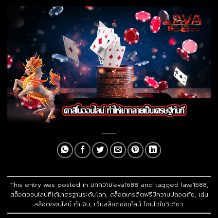
This entry was posted in
บทความlava1688
and tagged
lava1688
,
สล็อตออนไลน์ที่ได้มาตรฐานระดับโลก
,
สล็อตเครดิตฟรีมีความปลอดภัย
,
เล่น
สล็อตออนไลน์ ทำเงิน
,
เว็บสล็อตออนไลน์ โอนไวในวิเดียว
.