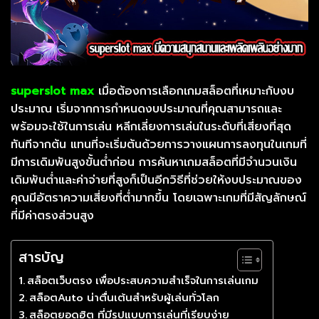
superslot max
เมื่อต้องการเลือกเกมสล็อตที่เหมาะกับงบ
ประมาณ เริ่มจากการกำหนดงบประมาณที่คุณสามารถและ
พร้อมจะใช้ในการเล่น หลีกเลี่ยงการเล่นในระดับที่เสี่ยงที่สุด
ทันทีจากต้น แทนที่จะเริ่มต้นด้วยการวางแผนการลงทุนในเกมที่
มีการเดิมพันสูงขั้นต่ำก่อน
การค้นหาเกมสล็อตที่มีจำนวนเงิน
เดิมพันต่ำและค่าจ่ายที่สูงก็เป็นอีกวิธีที่ช่วยให้งบประมาณของ
คุณมีอัตราความเสี่ยงที่ต่ำมากขึ้น โดยเฉพาะเกมที่มีสัญลักษณ์
ที่มีค่าตรงส่วนสูง
สารบัญ
สล็อตเว็บตรง เพื่อประสบความสำเร็จในการเล่นเกม
สล็อตAuto น่าตื่นเต้นสำหรับผู้เล่นทั่วโลก
สล็อตยอดฮิต ที่มีรูปแบบการเล่นที่เรียบง่าย