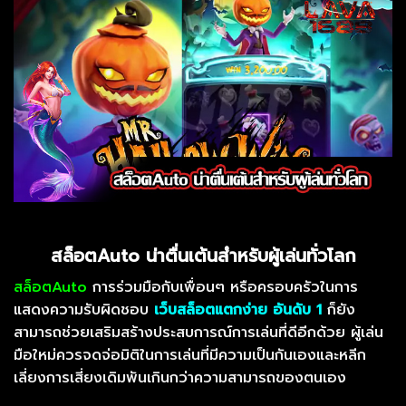
สล็อตAuto น่าตื่นเต้นสำหรับผู้เล่นทั่วโลก
สล็อตAuto
การร่วมมือกับเพื่อนๆ หรือครอบครัวในการ
แสดงความรับผิดชอบ
เว็บสล็อตแตกง่าย อันดับ 1
ก็ยัง
สามารถช่วยเสริมสร้างประสบการณ์การเล่นที่ดีอีกด้วย ผู้เล่น
มือใหม่ควรจดจ่อมิติในการเล่นที่มีความเป็นกันเองและหลีก
เลี่ยงการเสี่ยงเดิมพันเกินกว่าความสามารถของตนเอง