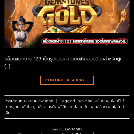
สล็อตแตกง่าย 123 เป็นรูปแบบความบันเทิงยอดนิยมสำหรับผู้ท
[…]
CONTINUE READING
→
Posted in
บทความlava1688
|
Tagged
lava1688
,
สล็อตออนไลน์ที่ได้
มาตรฐานระดับโลก
,
สล็อตเครดิตฟรีมีความปลอดภัย
,
เล่นสล็อตออนไลน์ ทำ
เงิน
บทความLAVA1688