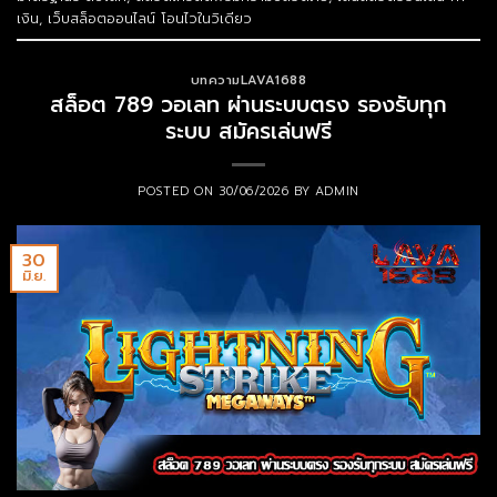
เงิน
,
เว็บสล็อตออนไลน์ โอนไวในวิเดียว
บทความLAVA1688
สล็อต 789 วอเลท ผ่านระบบตรง รองรับทุก
ระบบ สมัครเล่นฟรี
POSTED ON
30/06/2026
BY
ADMIN
30
มิ.ย.