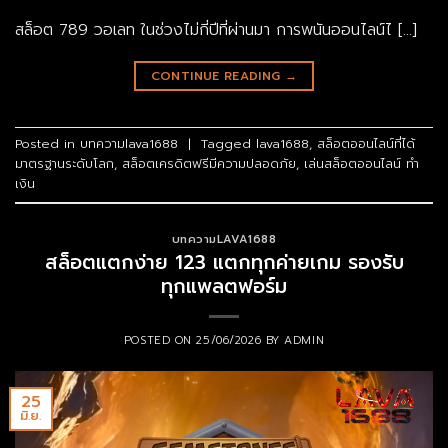
สล็อต 789 วอเลท ในช่วงไม่กี่ปีที่ผ่านมา การพนันออนไลน์ไ […]
CONTINUE READING
→
Posted in
บทความlava1688
|
Tagged
lava1688
,
สล็อตออนไลน์ที่ได้
มาตรฐานระดับโลก
,
สล็อตเครดิตฟรีมีความปลอดภัย
,
เล่นสล็อตออนไลน์ ทำ
เงิน
บทความLAVA1688
สล็อตแตกง่าย 123 แตกทุกค่ายเกม รองรับ
ทุกแพลตฟอร์ม
POSTED ON
25/06/2026
BY
ADMIN
25
มิ.ย.