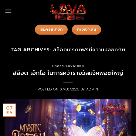
Skip
to
content
สมัครสมาชิก
ทางเข้าเล่น
TAG ARCHIVES:
สล็อตเครดิตฟรีมีความปลอดภัย
บทความLAVA1688
สล็อต เอ็กโอ ในการคว้ารางวัลแจ็คพอตใหญ่
POSTED ON
07/08/2026
BY
ADMIN
07
ส.ค.