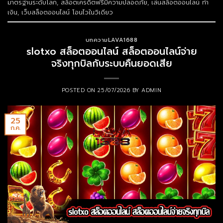
มาตรฐานระดับโลก
,
สล็อตเครดิตฟรีมีความปลอดภัย
,
เล่นสล็อตออนไลน์ ทำ
เงิน
,
เว็บสล็อตออนไลน์ โอนไวในวิเดียว
บทความLAVA1688
slotxo สล็อตออนไลน์ สล็อตออนไลน์จ่าย
จริงทุกบิลกับระบบคืนยอดเสีย
POSTED ON
25/07/2026
BY
ADMIN
25
ก.ค.