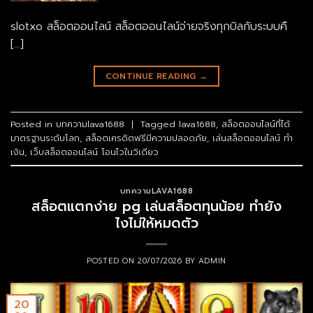
slotxo สล็อตออนไลน์ สล็อตออนไลน์จ่ายจริงทุกบิลกับระบบคื
[…]
CONTINUE READING
→
Posted in
บทความlava1688
|
Tagged
lava1688
,
สล็อตออนไลน์ที่ได้
มาตรฐานระดับโลก
,
สล็อตเครดิตฟรีมีความปลอดภัย
,
เล่นสล็อตออนไลน์ ทำ
เงิน
,
เว็บสล็อตออนไลน์ โอนไวในวิเดียว
บทความLAVA1688
สล็อตแตกง่าย pg เล่นสล็อตทุนน้อย ทำยัง
ไงไม่ให้หมดตัว
POSTED ON
20/07/2026
BY
ADMIN
20