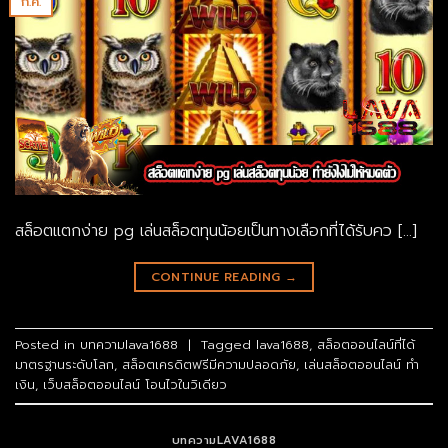
ก.ค.
สล็อตแตกง่าย pg เล่นสล็อตทุนน้อยเป็นทางเลือกที่ได้รับคว […]
CONTINUE READING
→
Posted in
บทความlava1688
|
Tagged
lava1688
,
สล็อตออนไลน์ที่ได้
มาตรฐานระดับโลก
,
สล็อตเครดิตฟรีมีความปลอดภัย
,
เล่นสล็อตออนไลน์ ทำ
เงิน
,
เว็บสล็อตออนไลน์ โอนไวในวิเดียว
บทความLAVA1688