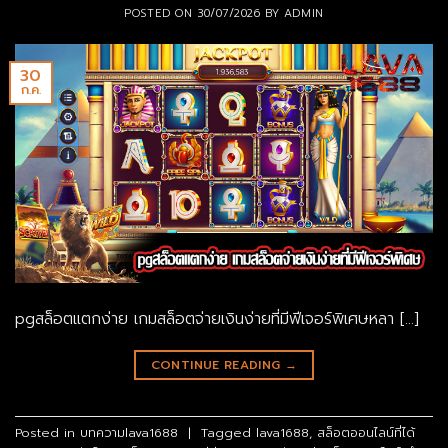
POSTED ON
30/07/2026
BY
ADMIN
30
ก.ค.
pgสล็อตแตกง่าย เกมสล็อตจ่ายเงินง่ายที่มีฟีเจอร์พิเศษหลา […]
CONTINUE READING
→
Posted in
บทความlava1688
|
Tagged
lava1688
,
สล็อตออนไลน์ที่ได้