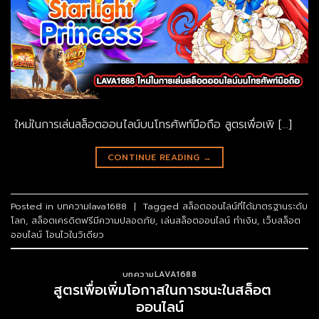
ใหม่ในการเล่นสล็อตออนไลน์บนโทรศัพท์มือถือ สูตรเพื่อเพิ […]
CONTINUE READING
→
Posted in
บทความlava1688
|
Tagged
สล็อตออนไลน์ที่ได้มาตรฐานระดับ
โลก
,
สล็อตเครดิตฟรีมีความปลอดภัย
,
เล่นสล็อตออนไลน์ ทำเงิน
,
เว็บสล็อต
ออนไลน์ โอนไวในวิเดียว
บทความLAVA1688
สูตรเพื่อเพิ่มโอกาสในการชนะในสล็อต
ออนไลน์