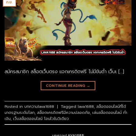
ก.ย.
สมัครสมาชิก สล็อตเว็บตรง แจกเครดิตฟรี ไม่มีขันต่ำ เว็บเ […]
CONTINUE READING
→
Posted in
บทความlava1688
|
Tagged
lava1688
,
สล็อตออนไลน์ที่ได้
มาตรฐานระดับโลก
,
สล็อตเครดิตฟรีมีความปลอดภัย
,
เล่นสล็อตออนไลน์ ทำ
เงิน
,
เว็บสล็อตออนไลน์ โอนไวในวิเดียว
บทความLAVA1688