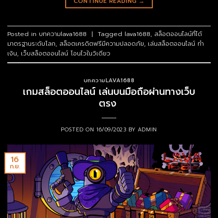
CONTINUE READING
→
Posted in
บทความlava1688
|
Tagged
lava1688
,
สล็อตออนไลน์ที่ได้
มาตรฐานระดับโลก
,
สล็อตเครดิตฟรีมีความปลอดภัย
,
เล่นสล็อตออนไลน์ ทำ
เงิน
,
เว็บสล็อตออนไลน์ โอนไวในวิเดียว
บทความLAVA1688
เกมสล็อตออนไลน์ เล่นบนมือถือผ่านทางเว็บ
ตรง
POSTED ON
16/09/2023
BY
ADMIN
16
ก.ย.