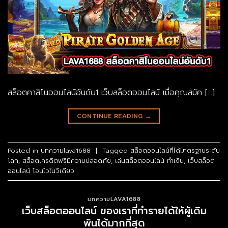
สล็อตคาสิโนออนไลน์อันดับ1 เว็บสล็อตออนไลน์ เมื่อคุณสมัค […]
CONTINUE READING
→
Posted in
บทความlava1688
|
Tagged
สล็อตออนไลน์ที่ได้มาตรฐานระดับ
โลก
,
สล็อตเครดิตฟรีมีความปลอดภัย
,
เล่นสล็อตออนไลน์ ทำเงิน
,
เว็บสล็อต
ออนไลน์ โอนไวในวิเดียว
บทความLAVA1688
เว็บสล็อตออนไลน์ ของเราที่ทำรายได้ให้ผู้เดิม
พันได้มากที่สุด