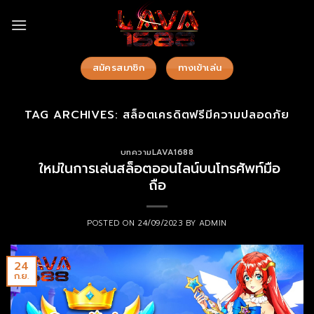
Skip
to
content
สมัครสมาชิก
ทางเข้าเล่น
TAG ARCHIVES:
สล็อตเครดิตฟรีมีความปลอดภัย
บทความLAVA1688
ใหม่ในการเล่นสล็อตออนไลน์บนโทรศัพท์มือ
ถือ
POSTED ON
24/09/2023
BY
ADMIN
24
ก.ย.