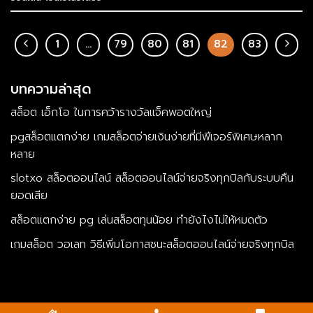
1
…
79
80
81
82
83
บทความล่าสุด
สล็อต เอ็กโอ ในการคว้ารางวัลแจ็คพอตใหญ่
pgสล็อตแตกง่าย เกมสล็อตจ่ายเงินง่ายที่มีฟีเจอร์พิเศษหลาก
หลาย
slotxo สล็อตออนไลน์ สล็อตออนไลน์จ่ายจริงทุกบิลกับระบบคืน
ยอดเสีย
สล็อตแตกง่าย pg เล่นสล็อตทุนน้อย ทำยังไงไม่ให้หมดตัว
เกมสล็อต วอเลท วิธีเพิ่มโอกาสชนะสล็อตออนไลน์จ่ายจริงทุกบิล