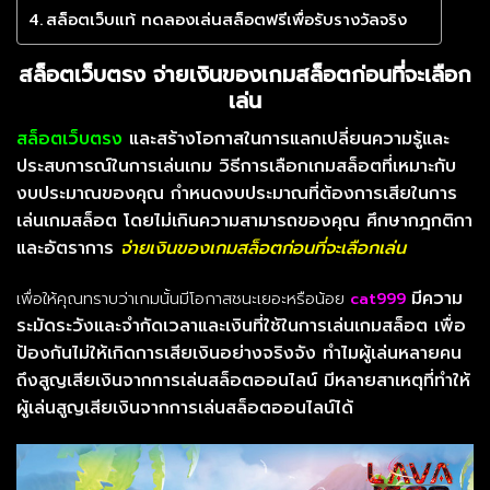
สล็อตเว็บแท้ ทดลองเล่นสล็อตฟรีเพื่อรับรางวัลจริง
สล็อตเว็บตรง จ่ายเงินของเกมสล็อตก่อนที่จะเลือก
เล่น
สล็อตเว็บตรง
และสร้างโอกาสในการแลกเปลี่ยนความรู้และ
ประสบการณ์ในการเล่นเกม
วิธีการเลือกเกมสล็อตที่เหมาะกับ
งบประมาณของคุณ
กำหนดงบประมาณที่ต้องการเสียในการ
เล่นเกมสล็อต โดยไม่เกินความสามารถของคุณ
ศึกษากฎกติกา
และอัตราการ
จ่ายเงินของเกมสล็อตก่อนที่จะเลือกเล่น
มีความ
เพื่อให้คุณทราบว่าเกมนั้นมีโอกาสชนะเยอะหรือน้อย
cat999
ระมัดระวังและจำกัดเวลาและเงินที่ใช้ในการเล่นเกมสล็อต เพื่อ
ป้องกันไม่ให้เกิดการเสียเงินอย่างจริงจัง
ทำไมผู้เล่นหลายคน
ถึงสูญเสียเงินจากการเล่นสล็อตออนไลน์
มีหลายสาเหตุที่ทำให้
ผู้เล่นสูญเสียเงินจากการเล่นสล็อตออนไลน์ได้