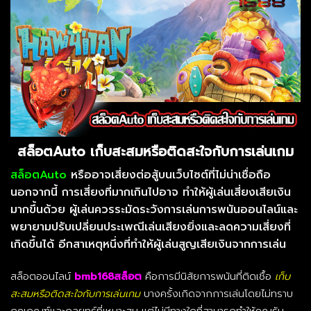
สล็อตAuto เก็บสะสมหรือติดสะใจกับการเล่นเกม
สล็อตAuto
หรืออาจเสี่ยงต่อสู้บนเว็บไซต์ที่ไม่น่าเชื่อถือ
นอกจากนี้ การเสี่ยงที่มากเกินไปอาจ ทำให้ผู้เล่นเสี่ยงเสียเงิน
มากขึ้นด้วย ผู้เล่นควรระมัดระวังการเล่นการพนันออนไลน์และ
พยายามปรับเปลี่ยนประเพณีเล่นเสียงยิ่งและลดความเสี่ยงที่
เกิดขึ้นได้
อีกสาเหตุหนึ่งที่ทำให้ผู้เล่นสูญเสียเงินจากการเล่น
สล็อตออนไลน์
bmb168สล็อต
คือการมีนิสัยการพนันที่ติดเชื้อ
เก็บ
สะสมหรือติดสะใจกับการเล่นเกม
บางครั้งเกิดจากการเล่นโดยไม่ทราบ