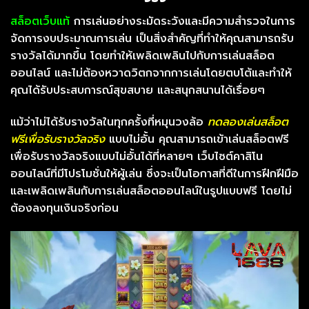
สล็อตเว็บแท้
การเล่นอย่างระมัดระวังและมีความสำรวจในการ
จัดการงบประมาณการเล่น เป็นสิ่งสำคัญที่ทำให้คุณสามารถรับ
รางวัลได้มากขึ้น โดยทำให้เพลิดเพลินไปกับการเล่นสล็อต
ออนไลน์ และไม่ต้องหวาดวิตกจากการเล่นโดยตบโต้และทำให้
คุณได้รับประสบการณ์สุขสบาย และสนุกสนานได้เรื่อยๆ
แม้ว่าไม่ได้รับรางวัลในทุกครั้งที่หมุนวงล้อ
ทดลองเล่นสล็อต
ฟรีเพื่อรับรางวัลจริง
แบบไม่อั้น
คุณสามารถเข้าเล่นสล็อตฟรี
เพื่อรับรางวัลจริงแบบไม่อั้นได้ที่หลายๆ เว็บไซต์คาสิโน
ออนไลน์ที่มีโปรโมชั่นให้ผู้เล่น ซึ่งจะเป็นโอกาสที่ดีในการฝึกฝีมือ
และเพลิดเพลินกับการเล่นสล็อตออนไลน์ในรูปแบบฟรี โดยไม่
ต้องลงทุนเงินจริงก่อน