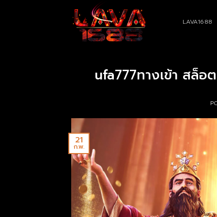
Skip
to
LAVA1688
content
ufa777ทางเข้า สล็อต
P
21
ก.พ.