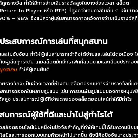
คดีถูกรางวัล ทำให้มีการจ่ายเงินรางวัลสูงในบางช่วงเวลา
สล็อต
eturn to Player หรือ RTP) ที่สูงกว่าเกมคาสิโนอื่น ๆ เช่น บา
่ 90% – 98% ซึ่งแปลว่าผู้เล่นสามารถคาดหวังการจ่ายเงินรางวัลค
ประสบการณ์การเล่นที่สนุกสนาน
และไม่ซับซ้อน ทำให้ผู้เล่นสามารถเข้าถึงได้ง่ายและเล่นได้ต่อเนื่อง 
บผู้เล่นทุกระดับ
เกมสล็อตมักมีกราฟิกที่สวยงามและเสียงประกอบที
นุกสนาน
ทำให้ผู้เล่นยินดี
จ่ายรางวัลจะเป็นช่วงเวลาที่ห่างกัน
สล็อตมีระบบการจ่ายรางวัลที่แ
วัลสามารถออกในหลายรูปแบบ เช่น การชนะในรูปแบบของการหมุนฟร
วัลสูง
ประสบการณ์ผู้ใช้ที่ง่ายดายของสล็อตออนไลน์ทำให้มีกำไร
บการณ์ผู้ใช้ที่ดีและนำไปสู่กำไรได้
งสล็อตออนไลน์เป็นหนึ่งในปัจจัยสำคัญที่ทำให้เกมนี้ได้รับความนิยม
นโลยีและการออกแบบเกมก้าวหน้าไปมากขึ้น ดังนี้คือปัจจัยบางประการ