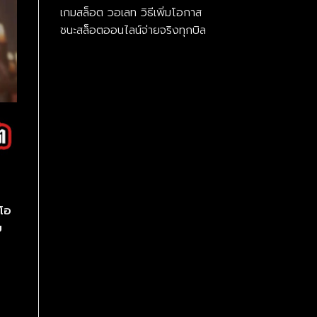
เกมสล็อต วอเลท วิธีเพิ่มโอกาส
ชนะสล็อตออนไลน์จ่ายจริงทุกบิล
ีโอ
ย