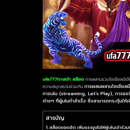
ufa777ทางเข้า สล็อต
การผสานรวมโซเชียลมีเดียช่
การผสมผสานโซเชียลมีเ
ความสนุกสนานร่วมกัน
การเล่น (streaming, Let’s Play), การแชร
ต่างๆ ที่ผู้เล่นทำสำเร็จ ซึ่งสามารถกระตุ้นให้
สารบัญ
สล็อตยอดฮิต เพิ่มแรงจูงใจให้ผู้เล่นเข้าร่ว