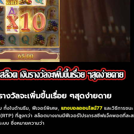
างวัลจะเพิ่มขึ้นเรื่อย ๆสุดง่ายดาย
ทั้งในด้านธีม, ฟีเจอร์พิเศษ,
แทงบอลออนไลน์77
และวิธีการชนะ 
 (RTP) ที่สูงกว่า
สล็อตบางเกมมีฟีเจอร์โปรเกรสซีฟแจ็คพอตที่สะ
ระบบ ซึ่งหมายความว่า