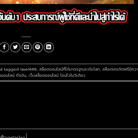
d tagged
lava1688
,
สล็อตออนไลน์ที่ได้มาตรฐานระดับโลก
,
สล็อตเครดิตฟรีมีคว
ตออนไลน์ ทำเงิน
,
เว็บสล็อตออนไลน์ โอนไวในวิเดียว
.