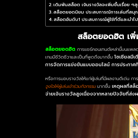
เดิมพันสล็อต เงินรางวัลจะเพิ่มขึ้นเรื่อย ๆ
สล็อตยอดนิยม ประสบการณ์การเล่นที่สนุ
สล็อตอันดับ1 ประสบการณ์ผู้ใช้ที่ดีและนำไปส
สล็อตยอดฮิต เพิ่ม
สล็อตยอดฮิต
การแชร์คอนเทนต์เหล่านี้บนแพล
โซเชียลมีเด
เกมมีชีวิตชีวาและเป็นที่พูดถึงมากขึ้น
การจัดการแข่งขันแบบออนไลน์ การประกาศก
หรือการมอบรางวัลให้แก่ผู้เล่นที่มีผลงานดีเด่น ก
เหตุผลที่สล
จูงใจให้ผู้เล่นเข้าร่วมกิจกรรม
มากขึ้น
จ่ายเงินรางวัลสูงเนื่องจากหลายปัจจัยที่