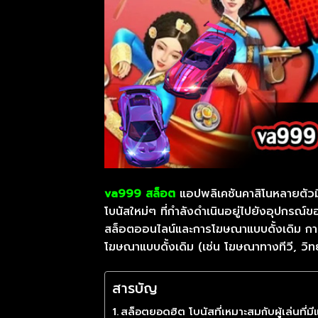
va999 สล็อต
แอปพลิเคชันคาสิโนหลายตัวมี
โบนัสใหม่ๆ ที่กำลังดำเนินอยู่ไปยังอุปกรณ์ข
สล็อตออนไลน์และการโฆษณาแบบดั้งเดิม
กา
โฆษณาแบบดั้งเดิม (เช่น โฆษณาทางทีวี, วิทย
สารบัญ
สล็อตยอดฮิต โบนัสที่เหมาะสมกับผู้เล่นที่ม