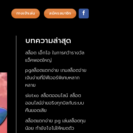
ทางเข้าเล่น
สมัครสมาชิก
บทความล่าสุด
สล็อต เอ็กโอ ในการคว้ารางวัล
แจ็คพอตใหญ่
pgสล็อตแตกง่าย เกมสล็อตจ่าย
เงินง่ายที่มีฟีเจอร์พิเศษหลาก
หลาย
slotxo สล็อตออนไลน์ สล็อต
ออนไลน์จ่ายจริงทุกบิลกับระบบ
คืนยอดเสีย
สล็อตแตกง่าย pg เล่นสล็อตทุน
น้อย ทำยังไงไม่ให้หมดตัว