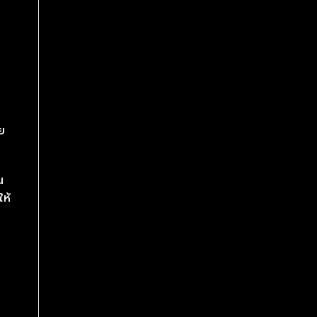
าย
น
ให้