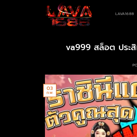
Skip
to
LAVA1688
content
va999 สล็อต ประสิ
P
03
ก.พ.