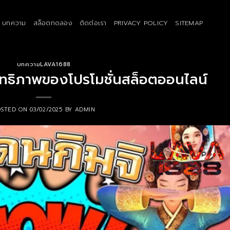
บทความ
สล็อตทดลอง
ติดต่อเรา
PRIVACY POLICY
SITEMAP
บทความLAVA1688
ทธิภาพของโปรโมชั่นสล็อตออนไลน์
OSTED ON
03/02/2025
BY
ADMIN