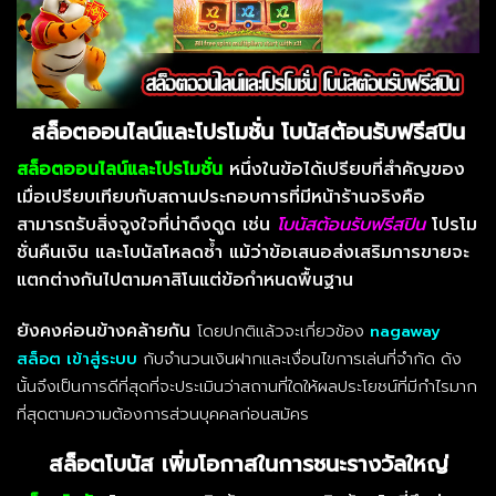
สล็อตออนไลน์และโปรโมชั่น โบนัสต้อนรับฟรีสปิน
สล็อตออนไลน์และโปรโมชั่น
หนึ่งในข้อได้เปรียบที่สำคัญของ
เมื่อเปรียบเทียบกับสถานประกอบการที่มีหน้าร้านจริงคือ
สามารถรับสิ่งจูงใจที่น่าดึงดูด เช่น
โบนัสต้อนรับฟรีสปิน
โปรโม
ชั่นคืนเงิน และโบนัสโหลดซ้ำ แม้ว่าข้อเสนอส่งเสริมการขายจะ
แตกต่างกันไปตามคาสิโน
แต่ข้อกำหนดพื้นฐาน
ยังคงค่อนข้างคล้ายกัน
โดยปกติแล้วจะเกี่ยวข้อง
nagaway
สล็อต เข้าสู่ระบบ
กับจำนวนเงินฝากและเงื่อนไขการเล่นที่จำกัด ดัง
นั้นจึงเป็นการดีที่สุดที่จะประเมินว่าสถานที่ใดให้ผลประโยชน์ที่มีกำไรมาก
ที่สุดตามความต้องการส่วนบุคคลก่อนสมัคร
สล็อตโบนัส เพิ่มโอกาสในการชนะรางวัลใหญ่