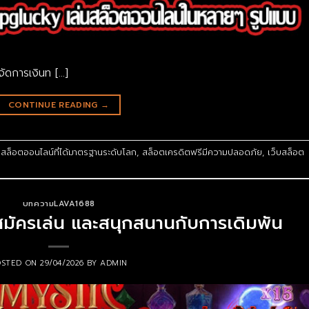
จัดการเงินท […]
CONTINUE READING
→
,
สล็อตออนไลน์ที่ได้มาตรฐานระดับโลก
,
สล็อตเครดิตฟรีมีความปลอดภัย
,
เว็บสล็อต
บทความLAVA1688
สมัครเล่น และสนุกสนานกับการเดิมพัน
OSTED ON
29/04/2026
BY
ADMIN