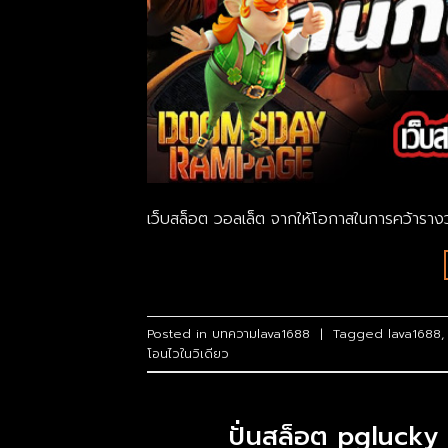
เว็บสล็อต วอลเล็ต จากให้โอกาสในการคว้าราง
Posted in
บทความlava1688
|
Tagged
lava1688
โอนไวในวิเดียว
ปั่นสล็อต pglucky