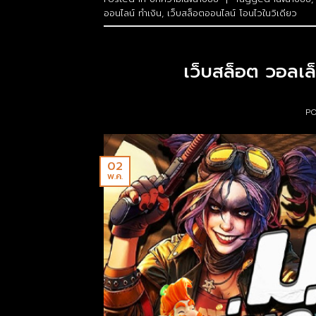
ออนไลน์ ทำเงิน
,
เว็บสล็อตออนไลน์ โอนไวในวิเดียว
เว็บสล็อต วอลเล็
P
02
พ.ค.