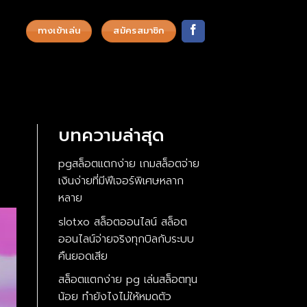
ทางเข้าเล่น
สมัครสมาชิก
บทความล่าสุด
pgสล็อตแตกง่าย เกมสล็อตจ่าย
เงินง่ายที่มีฟีเจอร์พิเศษหลาก
หลาย
slotxo สล็อตออนไลน์ สล็อต
ออนไลน์จ่ายจริงทุกบิลกับระบบ
คืนยอดเสีย
สล็อตแตกง่าย pg เล่นสล็อตทุน
น้อย ทำยังไงไม่ให้หมดตัว