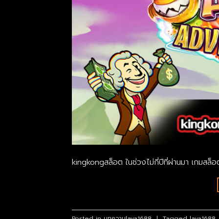
kingkongสล็อต ในช่วงไม่กี่ปีที่ผ่านมา เกมสล็
Posted in
บทความlava1688
|
Tagged
lava1688