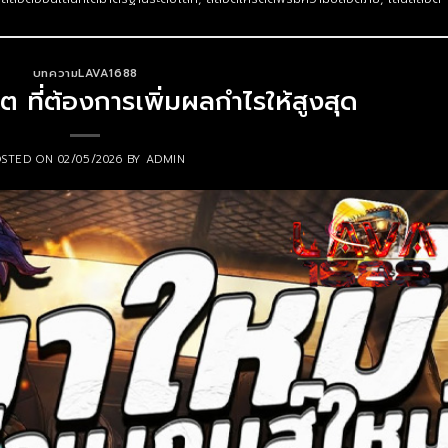
บทความLAVA1688
ต ที่ต้องการเพิ่มผลกำไรให้สูงสุด
OSTED ON
02/05/2026
BY
ADMIN