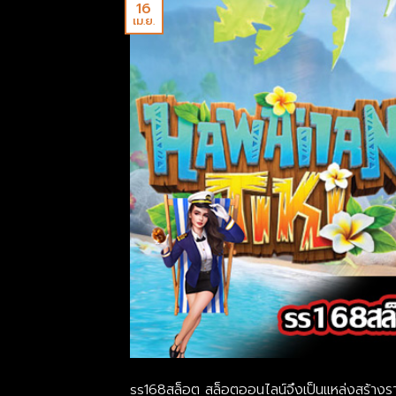
16
เม.ย.
ss168สล็อต สล็อตออนไลน์จึงเป็นแหล่งสร้างราย