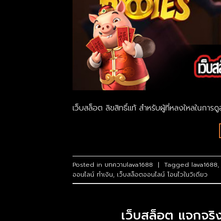
เว็บสล็อต ลิขสิทธิ์แท้ สำหรับผู้ที่หลงใหลในการดู
Posted in
บทความlava1688
|
Tagged
lava1688
ออนไลน์ ทำเงิน
,
เว็บสล็อตออนไลน์ โอนไวในวิเดียว
เว็บสล็อต แจกจริ