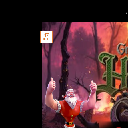
P
17
เม.ย.