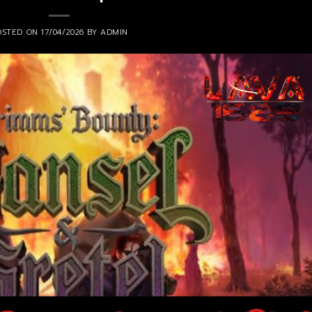
OSTED ON
17/04/2026
BY
ADMIN