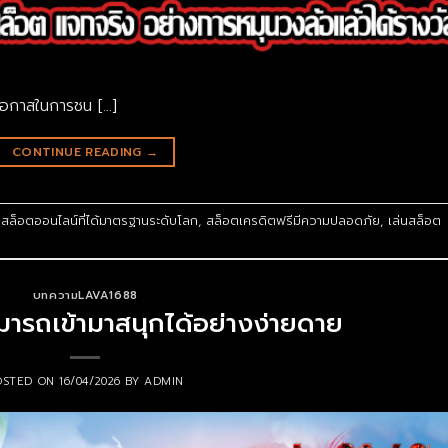
ะโอกาสในการชน […]
CONTINUE READING
→
,
สล็อตออนไลน์ที่ได้มาตรฐานระดับโลก
,
สล็อตเครดิตฟรีมีความปลอดภัย
,
เล่นสล็อต
บทความLAVA1688
ารถเข้ามาสนุกได้อย่างง่ายดาย
OSTED ON
16/04/2026
BY
ADMIN