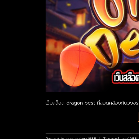
เว็บสล็อต dragon best ที่สอดคล้องกับวงจรก
Posted in
บทความlava1688
|
Tagged
lava1688