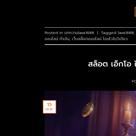
Posted in
บทความlava1688
|
Tagged
lava1688
ออนไลน์ ทำเงิน
,
เว็บสล็อตออนไลน์ โอนไวในวิเดียว
สล็อต เอ็กโอ
P
15
เม.ย.