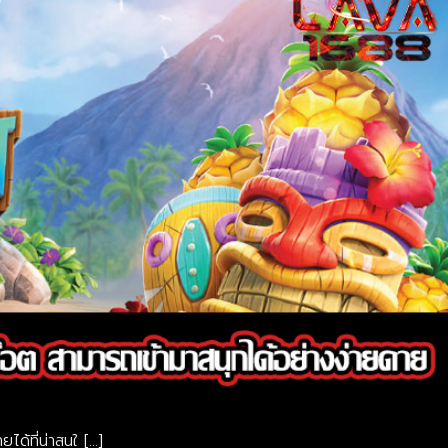
ได้ที่น่าสนใ […]