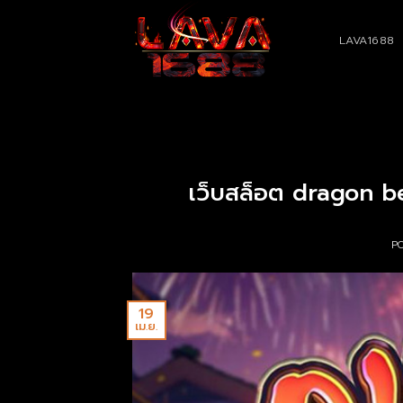
Skip
to
LAVA1688
content
เว็บสล็อต dragon be
P
19
เม.ย.